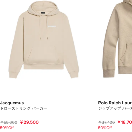
ま
す。
Jacquemus
Polo Ralph Lau
ドローストリング パーカー
ジップアップ パー
￥29,500
￥18,7
￥59,000
￥37,400
50%Off
50%Off