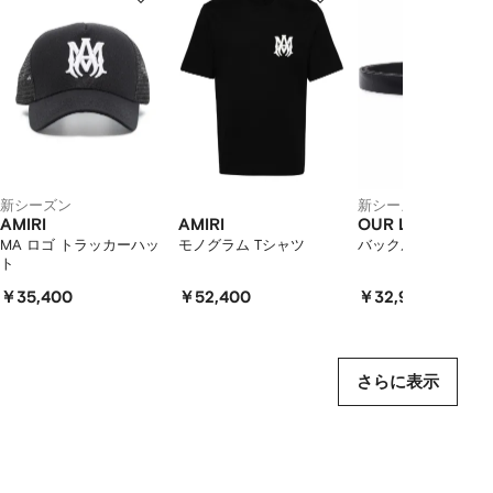
2
12
12
12
の
ア
イ
テ
ム
を
表
示
し
新シーズン
新シーズン
て
AMIRI
AMIRI
OUR LEGACY
い
MA ロゴ トラッカーハッ
モノグラム Tシャツ
バックル レザーベル
ト
ま
す
￥35,400
￥52,400
￥32,900
さらに表示