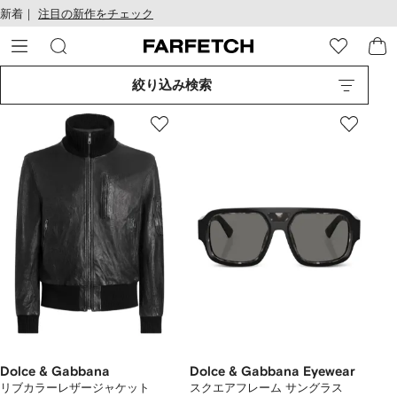
テ
お
新着｜
注目の新作をチェック
ン
け
ツ
る
に
ア
移
ク
絞り込み検索
動
セ
す
シ
る
ビ
リ
テ
ィ
Dolce & Gabbana
Dolce & Gabbana Eyewear
リブカラーレザージャケット
スクエアフレーム サングラス