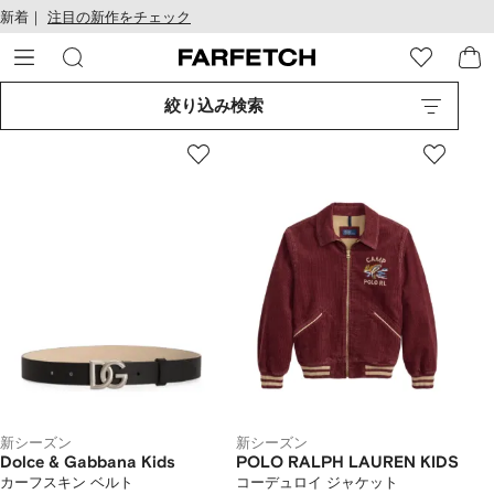
テ
お
新着｜
注目の新作をチェック
ン
け
ツ
る
に
ア
移
ク
絞り込み検索
動
セ
す
シ
る
ビ
リ
テ
ィ
新シーズン
新シーズン
Dolce & Gabbana Kids
POLO RALPH LAUREN KIDS
カーフスキン ベルト
コーデュロイ ジャケット