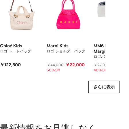
ア
イ
テ
ム
を
表
示
し
て
Chloé Kids
Marni Kids
MM6 Maison
い
ロゴ トートバッグ
ロゴ ショルダーバッグ
Margiela Kids
ま
ロゴバックル レザー
ト
す
￥122,500
￥22,000
￥16,20
￥44,000
￥27,000
50%Off
40%Off
さらに表示
最新情報をお見逃しなく