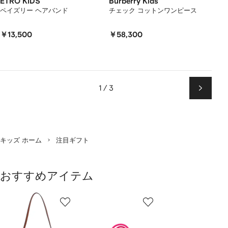
ETRO KIDS
Burberry Kids
ペイズリー ヘアバンド
チェック コットンワンピース
￥13,500
￥58,300
1 / 3
次
ペ
ー
ジ
キッズ ホーム
注目ギフト
おすすめアイテム
1
2
3
／
/
/
/
2
12
12
12
の