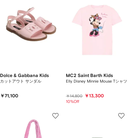
Dolce & Gabbana Kids
MC2 Saint Barth Kids
カットアウト サンダル
Elly Disney Minnie Mouse Tシャツ
￥71,100
￥13,300
￥14,800
10%Off