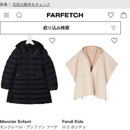
テ
お
新着｜
注目の新作をチェック
ン
け
ツ
る
に
ア
移
ク
絞り込み検索
動
セ
す
シ
る
ビ
リ
テ
ィ
Moncler Enfant
Fendi Kids
モンクレール・アンファン フーデ
ロゴ ポンチョ