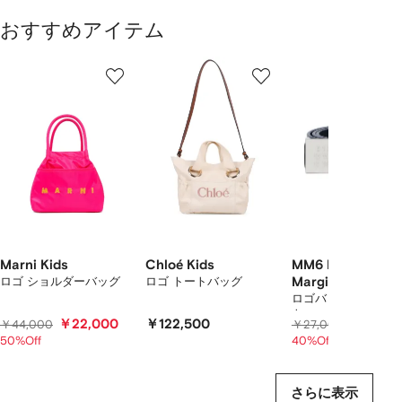
おすすめアイテム
1
2
3
／
/
/
/
2
12
12
12
の
ア
イ
テ
ム
を
表
示
し
て
Marni Kids
Chloé Kids
MM6 Maison
い
ロゴ ショルダーバッグ
ロゴ トートバッグ
Margiela Kids
ま
ロゴバックル レザー
ト
す
￥22,000
￥122,500
￥16,20
￥44,000
￥27,000
50%Off
40%Off
さらに表示