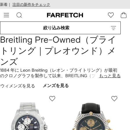
テ
お
新着｜
注目の新作をチェック
ン
け
ツ
る
に
ア
移
ク
絞り込み検索
動
セ
す
シ
Breitling Pre-Owned（ブライ
る
ビ
リ
トリング｜プレオウンド）メ
テ
ィ
ンズ
1884 年に Leon Breitling（レオン・ブライトリング）が最初
のクロノグラフを製作して以来、BREITLING（ブライトリン
もっと見る
グ）は最高の精度を誇る時計の製造、リスト・クロノグラフ
ウィメンズを見る
メンズを見る
の革新的役割、優れたデザインへの妥協のない取り組みで世
界的な名声を確立してきました。同ブランドは自社でキャリ
バーを製造しており、すべてのタイムピースの品質はスイス
製 COSC 認定クロノメーターであることによって証明されて
います。