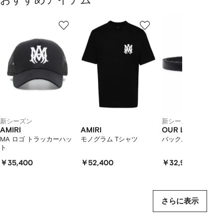
1
2
3
／
/
/
/
2
12
12
12
の
ア
イ
テ
ム
を
表
示
し
新シーズン
新シーズン
て
AMIRI
AMIRI
OUR LEGACY
い
MA ロゴ トラッカーハッ
モノグラム Tシャツ
バックル レザーベル
ト
ま
す
￥35,400
￥52,400
￥32,900
さらに表示