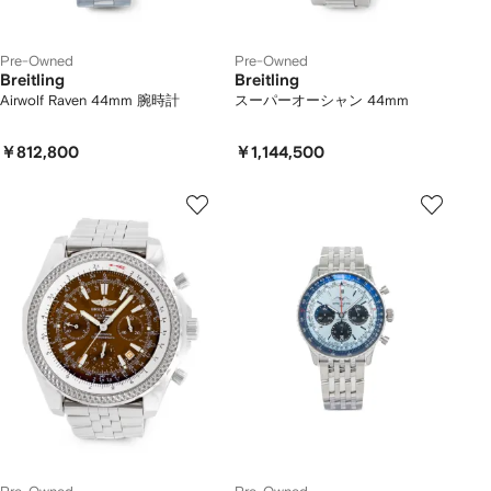
Pre-Owned
Pre-Owned
Breitling
Breitling
Airwolf Raven 44mm 腕時計
スーパーオーシャン 44mm
￥812,800
￥1,144,500