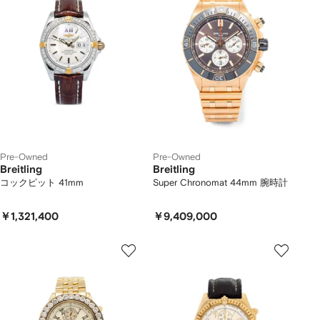
Pre-Owned
Pre-Owned
Breitling
Breitling
コックピット 41mm
Super Chronomat 44mm 腕時計
￥1,321,400
￥9,409,000