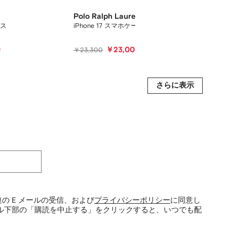
Polo Ralph Lauren
Balen
ース
iPhone 17 スマホケース
ロゴ iP
0
￥23,000
￥23,300
￥51,9
30%Of
さらに表示
の E メールの受信、および
プライバシーポリシー
に同意し
ル下部の「購読を中止する」をクリックすると、いつでも配