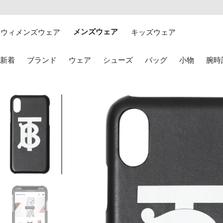
テ
お
ン
け
ツ
る
ウィメンズウェア
メンズウェア
キッズウェア
に
ア
移
ク
動
セ
キ
新着
ブランド
ウェア
シューズ
バッグ
小物
腕時
す
シ
ー
る
ビ
ボ
リ
ー
テ
ド
3
ィ
の
の
矢
画
印
像
キ
3
ー
を
使
用
し
て
選
択
し