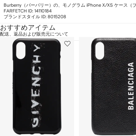
Burberry（バーバリー）の、モノグラム iPhone X/XS ケース
FARFETCH ID:
14110184
ブランドスタイル ID:
8015208
おすすめアイテム
配送、返品および販売元について
1
2
／
/
/
2
12
12
の
ア
イ
テ
ム
を
表
示
し
て
い
ま
す