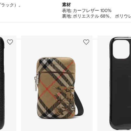
（ブラック）。
素材
表地:
カーフレザー 100%
裏地:
ポリエステル 68%、
ポリウレ
3
4
/
/
12
12