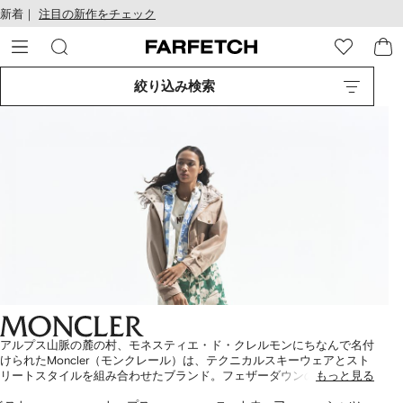
テ
お
新着｜
注目の新作をチェック
ン
け
ツ
る
に
ア
移
ク
絞り込み検索
動
セ
す
シ
る
ビ
リ
テ
ィ
アルプス山脈の麓の村、モネスティエ・ド・クレルモンにちなんで名付
けられたMoncler（モンクレール）は、テクニカルスキーウェアとスト
リートスタイルを組み合わせたブランド。フェザーダウンの中綿と保温
もっと見る
性に優れた素材を使った、ウィメンズの
ダウンジャケット
やフーデッド
表
2
3
4