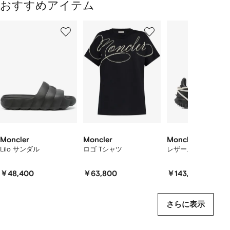
おすすめアイテム
1
2
3
／
/
/
/
9
9
9
9
の
ア
イ
テ
ム
を
表
示
し
て
Moncler
Moncler
Moncler
い
Lilo サンダル
ロゴ Tシャツ
レザースニーカー
ま
す
￥48,400
￥63,800
￥143,100
さらに表示