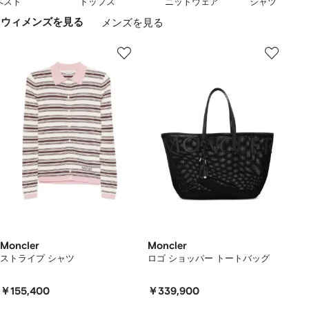
ベスト
トップス
ニットウェア
シャツ
コート
など、パフォーマンスを重視したアイテムが豊富に揃います。
示
/
/
/
1960年代にフランスのオリンピックスキーチームの公式サプライヤー
し
ウィメンズを見る
メンズを見る
5
5
5
になって初めて使用された ルースターロゴは、ウインドブレーカーか
な
ら
パーカー
まで、さまざまなアイテムに使用されています。
い
Moncler
Moncler
ストライプ シャツ
ロゴ ショッパー トートバッグ
￥155,400
￥339,900