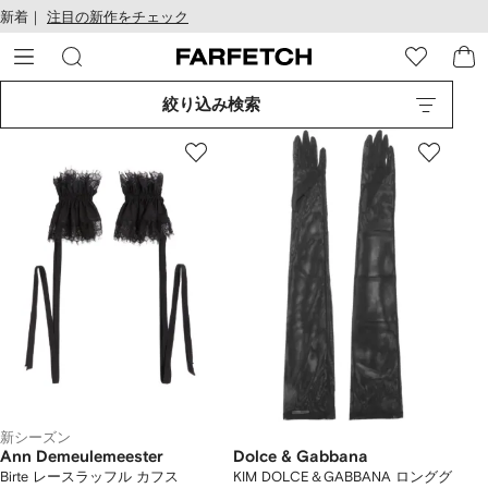
テ
お
新着｜
注目の新作をチェック
ン
け
ツ
る
に
ア
移
ク
絞り込み検索
動
セ
す
シ
る
ビ
リ
テ
ィ
新シーズン
Ann Demeulemeester
Dolce & Gabbana
Birte レースラッフル カフス
KIM DOLCE＆GABBANA ロンググ