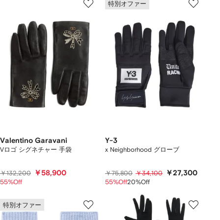
特別オファー
Valentino Garavani
Y-3
Vロゴ シグネチャー 手袋
x Neighborhood グローブ
￥58,900
￥27,300
￥132,200
￥75,800
￥34,100
55%Off
55%Off
20%Off
特別オファー