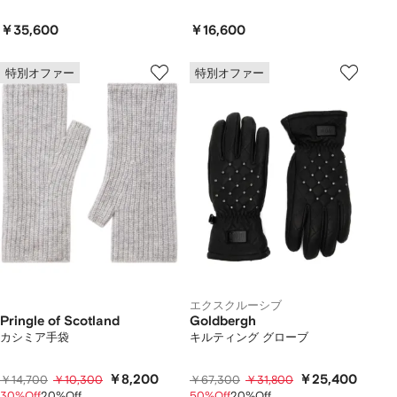
￥35,600
￥16,600
特別オファー
特別オファー
エクスクルーシブ
Pringle of Scotland
Goldbergh
カシミア手袋
キルティング グローブ
￥8,200
￥25,400
￥14,700
￥10,300
￥67,300
￥31,800
30%Off
20%Off
50%Off
20%Off