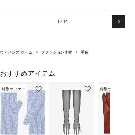
1 / 14
次
ペ
ー
ジ
ウィメンズ ホーム
ファッション小物
手袋
おすすめアイテム
1
2
3
／
特別オファー
特別オファー
/
/
/
3
3
3
3
の
ア
イ
テ
ム
を