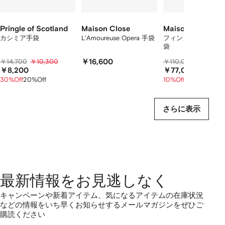
表
示
し
て
Pringle of Scotland
Maison Close
Maison Margiela
い
カシミア手袋
L'Amoureuse Opera 手袋
フィンガーレス レザ
袋
ま
す
￥14,700
￥10,300
￥16,600
￥110,000
￥96,30
￥8,200
￥77,000
30%Off
20%Off
10%Off
20%Off
さらに表示
最新情報をお見逃しなく
キャンペーンや新着アイテム、気になるアイテムの在庫状況
などの情報をいち早くお知らせするメールマガジンをぜひご
購読ください