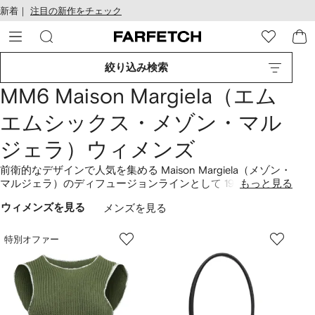
テ
お
新着｜
注目の新作をチェック
ン
け
ツ
る
に
ア
移
ク
絞り込み検索
動
セ
す
シ
MM6 Maison Margiela（エム
る
ビ
リ
エムシックス・メゾン・マル
テ
ィ
ジェラ）ウィメンズ
前衛的なデザインで人気を集める Maison Margiela（メゾン・
マルジェラ）のディフュージョンラインとして 1997 年に誕生
もっと見る
した MM6 Maison Margiela（エムエム6 メゾンマルジェ
ウィメンズを見る
メンズを見る
ラ）。コンテンポラリーとユースカルチャーをコンセプトに
した、現代的でユニークなミックススタイルが特徴です。ア
パレルはもちろん、シューズやアクセサリーまで幅広く展
特別オファー
開。ウェアラブルなストリートウェアに新たな解釈を加え、
時にユーモアを効かせて描かれる魅力的なコレクションをお
楽しみください。