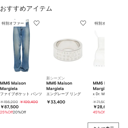
おすすめアイテム
1
2
3
／
特別オファー
特別オファー
/
/
/
2
12
12
12
の
ア
イ
テ
ム
を
表
示
し
新シーズン
て
MM6 Maison
MM6 Maison
MM6 Maison
い
Margiela
Margiela
Margiela
ま
ファイブポケット パンツ
エングレーブ リング
x Dr. Martens 1460
ツ
す
￥156,200
￥109,400
￥33,400
￥71,500
￥35,800
￥87,500
￥28,600
25%Off
20%Off
45%Off
20%Off