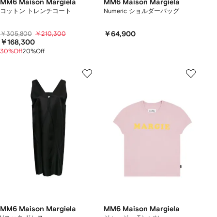
MM6 Maison Margiela
MM6 Maison Margiela
コットン トレンチコート
Numeric ショルダーバッグ
￥305,800
￥210,300
￥64,900
￥168,300
30%Off
20%Off
MM6 Maison Margiela
MM6 Maison Margiela