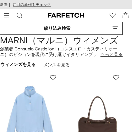
テ
お
新着｜
注目の新作をチェック
ン
け
ツ
る
に
ア
移
ク
絞り込み検索
動
セ
す
シ
MARNI（マルニ）ウィメンズ
る
ビ
リ
創業者 Consuelo Castiglioni（コンスエロ・カスティリオー
テ
ニ）のビジョンを現代に受け継ぐイタリアンブランド、
もっと見る
ィ
Marni（マルニ）。クリエイティブディレクター、Francesco
ウィメンズを見る
メンズを見る
Risso（フランチェスコ・リッソ）が見事にまとめ上げる秀逸
なカラーパレットがトレードマークです。個性的なシルエッ
トが人気のバッグや、鮮やかなプリントが目を引くウェア、
エレガントかつクリエイティブなアイテムの数々をご堪能く
ださい。