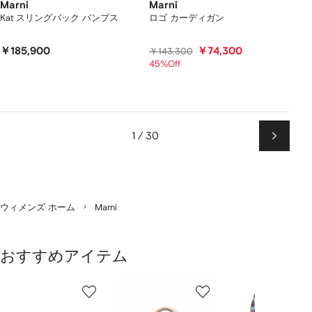
Marni
Marni
Kat スリングバック パンプス
ロゴ カーディガン
￥185,900
￥74,300
￥143,300
45%Off
1 / 30
次
ペ
ー
ジ
ウィメンズ ホーム
Marni
おすすめアイテム
1
2
3
／
/
/
/
2
12
12
12