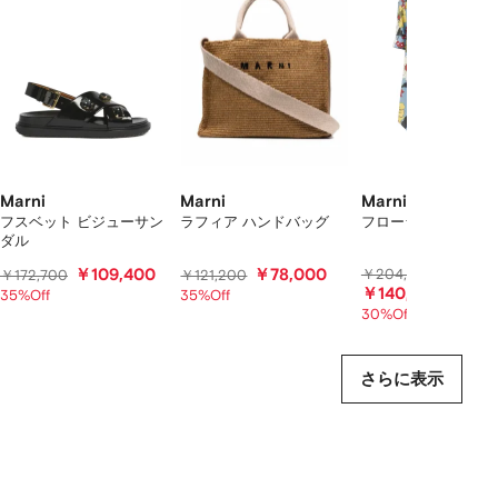
の
ア
イ
テ
ム
を
表
示
し
て
Marni
Marni
Marni
い
フスベット ビジューサン
ラフィア ハンドバッグ
フローラル ドレス
ダル
ま
す
￥109,400
￥78,000
￥204,400
￥172,700
￥121,200
￥140,800
35%Off
35%Off
30%Off
さらに表示