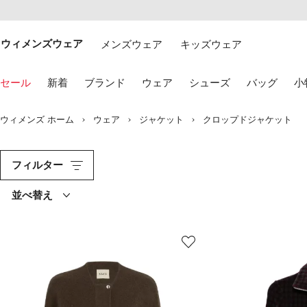
テ
お
ン
け
ツ
る
ウィメンズウェア
メンズウェア
キッズウェア
に
ア
移
ク
動
セ
キ
セール
新着
ブランド
ウェア
シューズ
バッグ
小
す
シ
ー
る
ビ
ボ
リ
ー
ウィメンズ ホーム
ウェア
ジャケット
クロップドジャケット
テ
ド
ィ
の
矢
印
フィルター
キ
ー
並べ替え
を
使
用
し
て
選
択
し