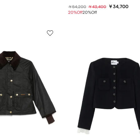
￥34,700
￥54,200
￥43,400
20%Off
20%Off