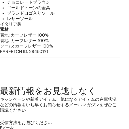
ロ
チョコレートブラウン
ゴールドトーンの金具
ー
ブランドロゴ入りソール
レザーソール
フ
イタリア製
素材
ァ
表地:
カーフレザー 100%
裏地:
カーフレザー 100%
ー
ソール:
カーフレザー 100%
FARFETCH ID:
28450110
最新情報をお見逃しなく
キャンペーンや新着アイテム、気になるアイテムの在庫状況
などの情報をいち早くお知らせするメールマガジンをぜひご
購読ください
受信方法をお選びください
Eメール