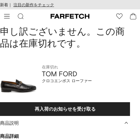
テ
お
新着｜
注目の新作をチェック
ン
け
ツ
る
に
ア
移
ク
TOM
申し訳ございません。この商
動
セ
す
シ
品は在庫切れです。
FORD
る
ビ
リ
ク
テ
ィ
ロ
在庫切れ
TOM FORD
コ
クロコエンボス ローファー
エ
ン
再入荷のお知らせを受け取る
ボ
商品説明
ス
商品詳細