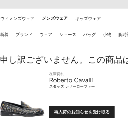
テ
お
ン
け
ツ
る
ウィメンズウェア
メンズウェア
キッズウェア
に
ア
移
ク
動
セ
キ
新着
ブランド
ウェア
シューズ
バッグ
小物
腕時
す
シ
ー
る
ビ
ボ
リ
ー
テ
ド
Roberto
申し訳ございません。この商品
ィ
の
矢
印
Cavalli
キ
在庫切れ
Roberto Cavalli
ー
ス
を
スタッズ レザーローファー
使
タ
用
し
ッ
て
選
再入荷のお知らせを受け取る
ズ
択
し
レ