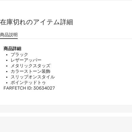
ま
す。
ザ
ー
在庫切れのアイテム詳細
ロ
商品説明
ー
商品詳細
フ
ブラック
レザーアッパー
ァ
メタリックスタッズ
カラーストーン装飾
ー
スリップオンスタイル
ポインテッドトゥ
FARFETCH ID:
30634027