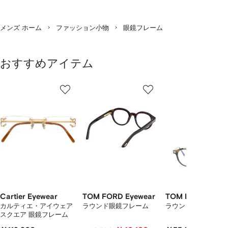
ジ
メンズ ホーム
ファッション小物
眼鏡フレーム
おすすめアイテム
1
2
3
／
/
/
/
2
12
12
12
の
ア
イ
テ
ム
を
表
示
し
て
Cartier Eyewear
TOM FORD Eyewear
TOM FORD Eyew
い
カルティエ・アイウェア
ラウンド眼鏡フレーム
ラウンドメガネフレ
スクエア 眼鏡フレーム
ま
す