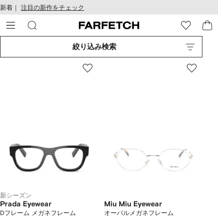
テ
お
新着｜
注目の新作をチェック
ン
け
ツ
る
に
ア
移
ク
絞り込み検索
動
セ
す
シ
る
ビ
リ
テ
ィ
新シーズン
Prada Eyewear
Miu Miu Eyewear
Dフレーム メガネフレーム
オーバルメガネフレーム