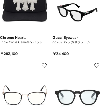
Chrome Hearts
Gucci Eyewear
Triple Cross Cemetery ハット
gg2090o メガネフレーム
￥283,100
￥34,400