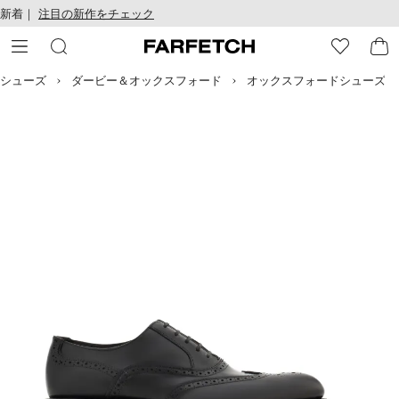
テ
お
新着｜
注目の新作をチェック
ン
け
ツ
る
に
ア
移
ク
シューズ
ダービー＆オックスフォード
オックスフォードシューズ
動
セ
す
シ
る
ビ
リ
テ
ィ