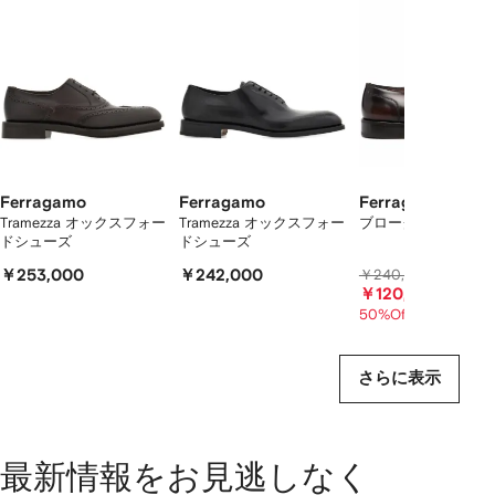
の
ア
イ
テ
ム
を
表
示
し
て
Ferragamo
Ferragamo
Ferragamo
い
Tramezza オックスフォー
Tramezza オックスフォー
ブローグシューズ
ドシューズ
ドシューズ
ま
す
￥253,000
￥242,000
￥240,600
￥120,000
50%Off
さらに表示
最新情報をお見逃しなく