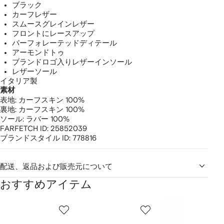
ブラック
カーフレザー
スムースグレインレザー
フロントにレースアップ
パーフォレーテッドディテール
アーモンドトゥ
ブランドロゴ入りレザーインソール
レザーソール
イタリア製
素材
表地:
カーフスキン 100%
裏地:
カーフスキン 100%
ソール:
ラバー 100%
FARFETCH ID:
25852039
ブランドスタイル ID:
778816
配送、返品および販売元について
おすすめアイテム
1
2
3
／
/
/
/
2
12
12
12