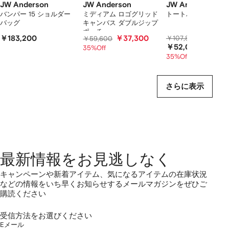
て
JW Anderson
JW Anderson
JW Anderson
い
バンパー 15 ショルダー
ミディアム ロゴグリッド
トートバッグ
バッグ
キャンバス ダブルジップ
ま
ポーチ
す
￥183,200
￥37,300
￥107,800
￥65,00
￥59,600
￥52,000
35%Off
35%Off
20%Off
さらに表示
最新情報をお見逃しなく
キャンペーンや新着アイテム、気になるアイテムの在庫状況
などの情報をいち早くお知らせするメールマガジンをぜひご
購読ください
受信方法をお選びください
Eメール