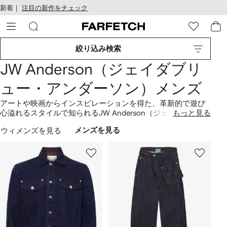
テ
お
新着｜
注目の新作をチェック
ン
け
ツ
る
に
ア
移
ク
絞り込み検索
動
セ
す
シ
JW Anderson（ジェイダブリ
る
ビ
リ
ュー・アンダーソン）メンズ
テ
ィ
アートや映画からインスピレーションを得た、革新的で遊び
心溢れるスタイルで知られるJW Anderson（ジェイダブリュ
もっと見る
ー・アンダーソン）。トラディッショナルなスタイルを再構
ウィメンズを見る
メンズを見る
築した、前衛的なファッションで常に注目を集めています。
イカリモチーフのロゴがアクセントになった、カラフルな
セ
ーター
や
バッグ
は要チェック。また、環境に配慮した素材を
使用するなど、サステナブルなクリエーションにも力を入れ
ています。FARFETCHは、JW Andersonのように、エシカル
な取り組みを行うブランドをサポートしています。注目のエ
シカルコンシャスアイテムは
こちら
。