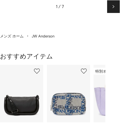
1 / 7
次
ペ
ー
ジ
メンズ ホーム
JW Anderson
おすすめアイテム
1
2
3
／
特別オファー
/
/
/
9
9
9
9
の
ア
イ
テ
ム
を
表
示
し