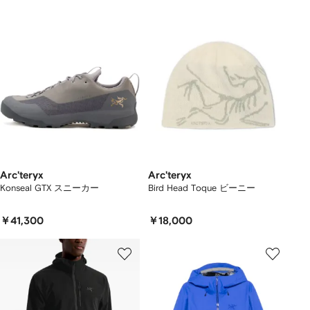
Arc'teryx
Arc'teryx
Konseal GTX スニーカー
Bird Head Toque ビーニー
￥41,300
￥18,000