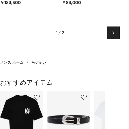
￥183,300
￥83,000
1 / 2
次
ペ
ー
ジ
メンズ ホーム
Arc'teryx
おすすめアイテム
1
2
3
／
/
/
/
2
12
12
12
の
ア
イ
テ