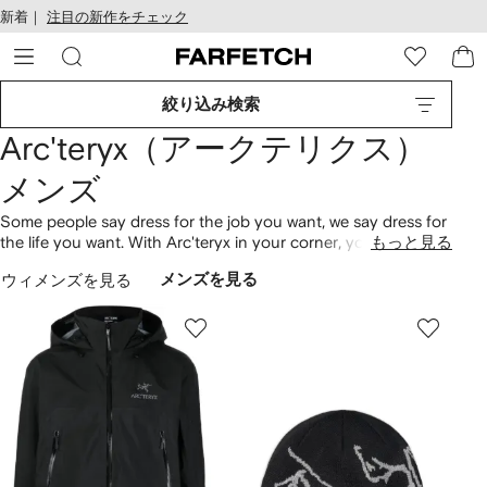
テ
お
新着｜
注目の新作をチェック
ン
け
ツ
る
に
ア
移
ク
絞り込み検索
動
セ
す
シ
Arc'teryx（アークテリクス）
る
ビ
リ
メンズ
テ
ィ
Some people say dress for the job you want, we say dress for
the life you want. With Arc'teryx in your corner, you’ll always
もっと見る
be ready for adventure. North Vancouver plays home and
ウィメンズを見る
メンズを見る
inspiration to the high performance outdoor brand, so if the
goods can pass tests in a Canadian winter – you know they’re
good. Think waterproof jackets that could save your life and
sneakers that could win you the race.