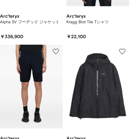
Arc'teryx
Arc'teryx
Alpha SV フーデッド ジャケット
Kragg Bird Tile Tシャツ
￥336,900
￥22,100
Arc'teryx
Arc'teryx