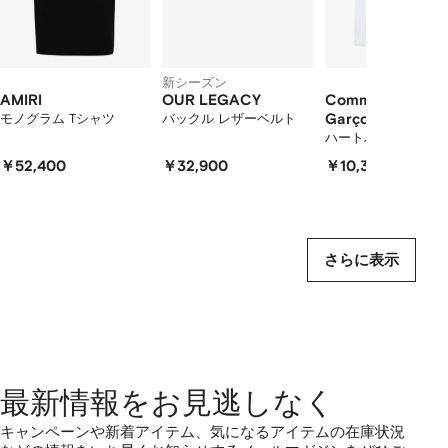
ム
を
表
示
し
新シーズン
て
AMIRI
OUR LEGACY
Comme Des
い
モノグラム Tシャツ
バックル レザーベルト
Garçons Play
ま
ハートパッチ Tシャ
す
￥52,400
￥32,900
￥10,300
さらに表示
最新情報をお見逃しなく
キャンペーンや新着アイテム、気になるアイテムの在庫状況