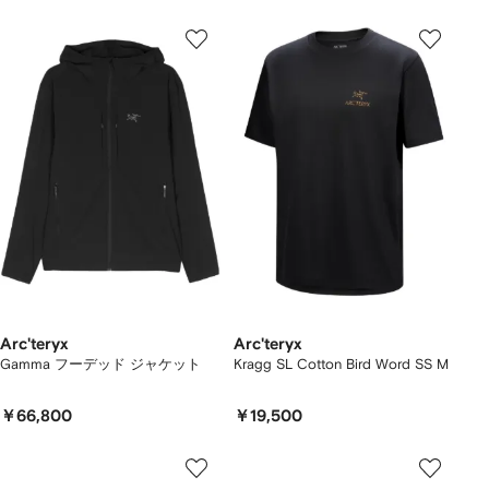
Arc'teryx
Arc'teryx
Gamma フーデッド ジャケット
Kragg SL Cotton Bird Word SS M
￥66,800
￥19,500