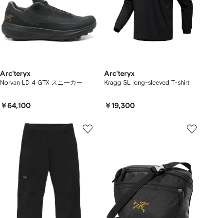
Arc'teryx
Arc'teryx
Norvan LD 4 GTX スニーカー
Kragg SL long-sleeved T-shirt
￥64,100
￥19,300