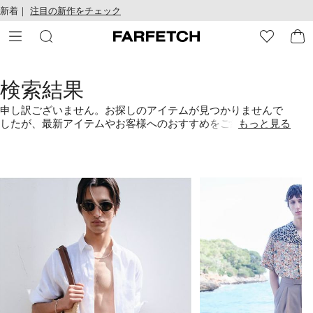
テ
お
新着｜
注目の新作をチェック
ン
け
ツ
る
に
ア
移
ク
動
セ
検索結果
す
シ
る
ビ
申し訳ございません。お探しのアイテムが見つかりませんで
リ
したが、最新アイテムやお客様へのおすすめをご紹介しま
もっと見る
テ
す。また、カテゴリーごとの検索も可能ですのでぜひお試し
ィ
ください。
1
2
/
/
4
4