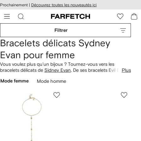
Passer
cessibilité
Prochainement |
Découvrez toutes les nouveautés ici
au
hez
contenu
ARFETCH
principal
Filtrer
Bracelets délicats Sydney
Evan pour femme
Vous voulez plus qu'un bijoux ? Tournez-vous vers les
bracelets délicats de
Sidney Evan
. De ses bracelets Evil Eyes
Plus
qui vous protégeront des mauvaises énergies, aux modèles en
Mode femme
Mode homme
perles avec des breloques spirituelles. Chaque pièce est
fabriquée en or 14ct pour ajouter une touche d'élégance à
tout look. Découvrez également toute la gamme de
bijoux
délicats
Sydney Evan, comprenant des colliers, bagues et
boucles d'oreilles.