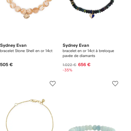
Sydney Evan
Sydney Evan
bracelet Stone Shell en or 14ct
bracelet en or 14ct à breloque
pavée de diamants
505 €
656 €
1.022 €
-35%