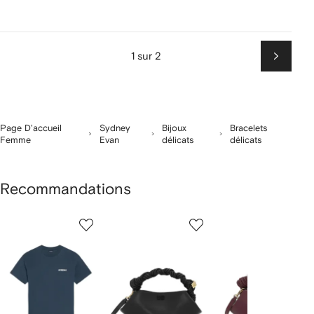
1 sur 2
Suiv
Page D'accueil
Sydney
Bijoux
Bracelets
Femme
Evan
délicats
délicats
Recommandations
1
2
3
ur
sur
sur
sur
2
12
12
12
rticle(s)