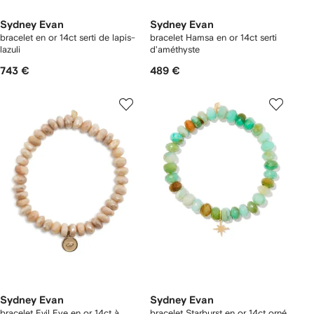
Sydney Evan
Sydney Evan
bracelet en or 14ct serti de lapis-
bracelet Hamsa en or 14ct serti
lazuli
d'améthyste
743 €
489 €
Sydney Evan
Sydney Evan
bracelet Evil Eye en or 14ct à
bracelet Starburst en or 14ct orné