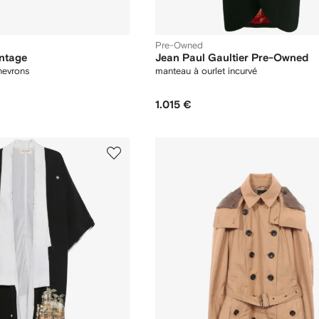
Pre-Owned
ntage
Jean Paul Gaultier Pre-Owned
hevrons
manteau à ourlet incurvé
1.015 €