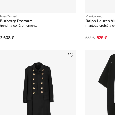
Pre-Owned
Pre-Owned
Burberry Prorsum
Ralph Lauren Vi
trench à col à ornements
manteau croisé à c
2.608 €
625 €
658 €