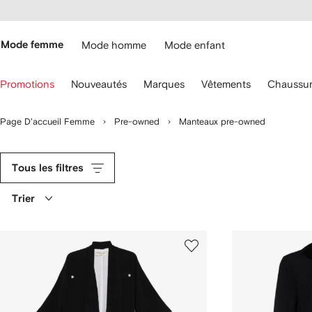
Passer
cessibilité
au
hez
contenu
ARFETCH
principal
Mode femme
Mode homme
Mode enfant
ilisez
Promotions
Nouveautés
Marques
Vêtements
Chaussur
s
lèches
u
Page D'accueil Femme
Pre-owned
Manteaux pre-owned
avier
our
aviguer.
Tous les filtres
Trier