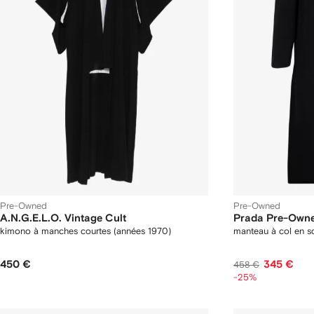
Pre-Owned
Pre-Owned
A.N.G.E.L.O. Vintage Cult
Prada Pre-Own
kimono à manches courtes (années 1970)
manteau à col en s
450 €
345 €
458 €
-25%