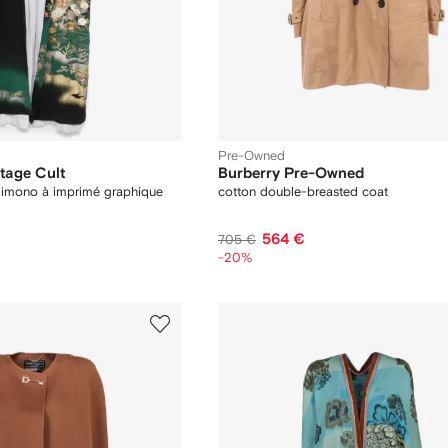
Pre-Owned
ntage Cult
Burberry Pre-Owned
 kimono à imprimé graphique
cotton double-breasted coat
564 €
705 €
-20%