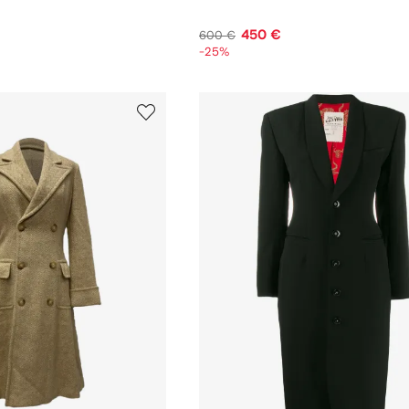
450 €
600 €
-25%