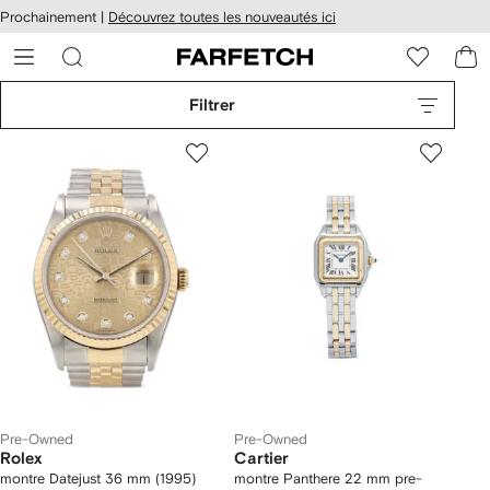
Passer
cessibilité
Prochainement |
Découvrez toutes les nouveautés ici
au
hez
contenu
ARFETCH
principal
Filtrer
Pre-Owned
Pre-Owned
Rolex
Cartier
montre Datejust 36 mm (1995)
montre Panthere 22 mm pre-