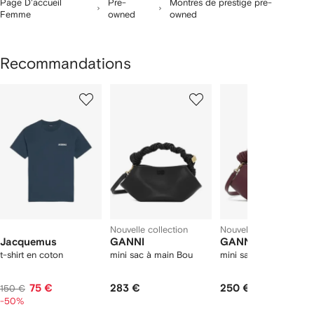
Page D'accueil
Pre-
Montres de prestige pre-
Femme
owned
owned
Recommandations
1
2
3
ur
sur
sur
sur
2
12
12
12
rticle(s)
Nouvelle collection
Nouvelle collection
Jacquemus
GANNI
GANNI
t-shirt en coton
mini sac à main Bou
mini sac à main Bou
75 €
283 €
250 €
150 €
-50%