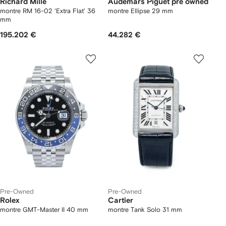
Richard Mille
Audemars Piguet pre owned
montre RM 16-02 'Extra Flat' 36
montre Ellipse 29 mm
mm
195.202 €
44.282 €
Pre-Owned
Pre-Owned
Rolex
Cartier
montre GMT-Master II 40 mm
montre Tank Solo 31 mm