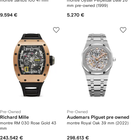
montre Santos 100 41 mm
montre Oyster Perpetual Date 26
mm pre-owned (1999)
9.594 €
5.270 €
Pre-Owned
Pre-Owned
Richard Mille
Audemars Piguet pre owned
montre RM 030 Rose Gold 43
montre Royal Oak 39 mm (2022)
mm
243.542 €
298.613 €