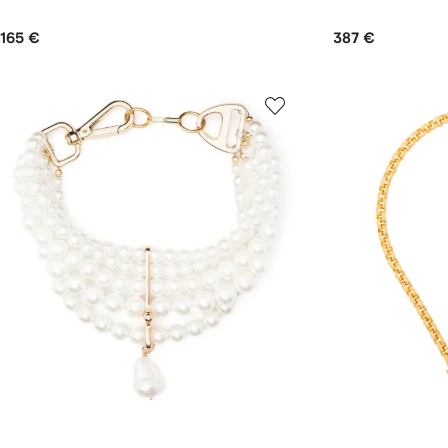
165 €
387 €