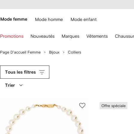
Passer
cessibilité
au
hez
contenu
ARFETCH
principal
Mode femme
Mode homme
Mode enfant
ilisez
Promotions
Nouveautés
Marques
Vêtements
Chaussur
s
lèches
u
Page D'accueil Femme
Bijoux
Colliers
avier
our
aviguer.
Tous les filtres
Trier
Offre spéciale