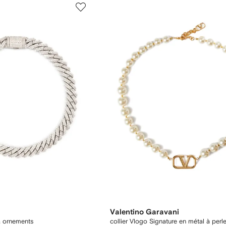
Valentino Garavani
à ornements
collier Vlogo Signature en métal à perl