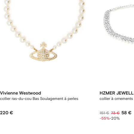
Vivienne Westwood
HZMER JEWELL
collier ras-du-cou Bas Soulagement à perles
collier à ornements
220 €
58 €
151 €
73 €
-55%
-20%