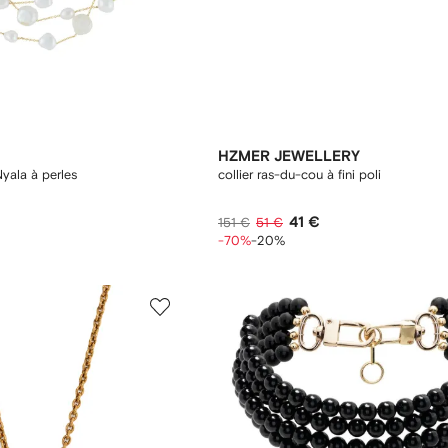
HZMER JEWELLERY
Nyala à perles
collier ras-du-cou à fini poli
41 €
151 €
51 €
-70%
-20%