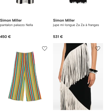
Simon Miller
Simon Miller
pantalon palazzo Nella
jupe mi-longue Za Za à franges
450 €
531 €