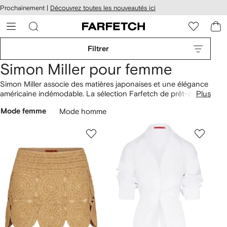
Passer
cessibilité
Prochainement |
Découvrez toutes les nouveautés ici
au
hez
contenu
ARFETCH
principal
Filtrer
Simon Miller pour femme
Simon Miller associe des matières japonaises et une élégance
américaine indémodable. La sélection Farfetch de prêt-à-
Plus
porter pour femme présente des formes épurées et des
Mode femme
Mode homme
coupes casual modernes, taillées dans des matières
somptueuses. Simon Miller mêle des finitions vieillies discrètes
et des effets de patchwork, pour un style aussi raffiné que
facile à vivre.