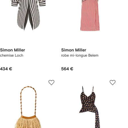
Simon Miller
Simon Miller
chemise Loch
robe mi-longue Belem
434 €
564 €