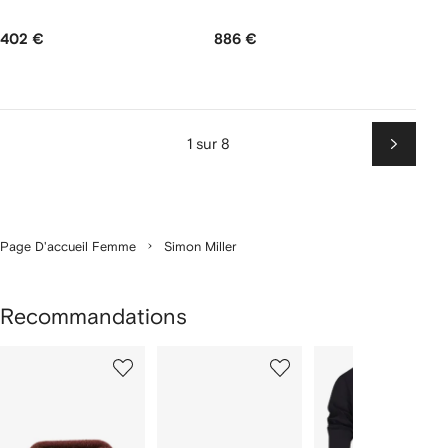
402 €
886 €
1 sur 8
Suiv
Page D'accueil Femme
Simon Miller
Recommandations
1
2
3
ur
sur
sur
sur
2
12
12
12
rticle(s)