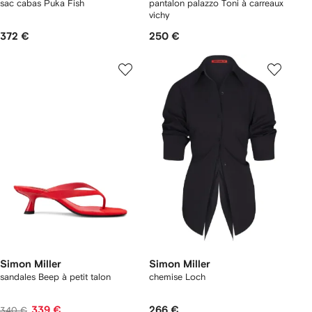
sac cabas Puka Fish
pantalon palazzo Toni à carreaux
vichy
372 €
250 €
Simon Miller
Simon Miller
sandales Beep à petit talon
chemise Loch
339 €
266 €
340 €