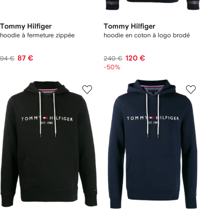
Tommy Hilfiger
Tommy Hilfiger
hoodie à fermeture zippée
hoodie en coton à logo brodé
87 €
120 €
94 €
240 €
-50%