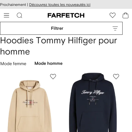
Passer
cessibilité
Prochainement |
Découvrez toutes les nouveautés ici
au
hez
contenu
ARFETCH
principal
Filtrer
Hoodies Tommy Hilfiger pour
homme
Mode femme
Mode homme