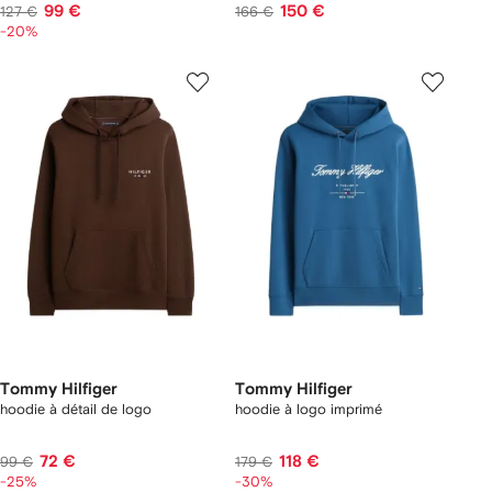
99 €
150 €
127 €
166 €
-20%
Tommy Hilfiger
Tommy Hilfiger
hoodie à détail de logo
hoodie à logo imprimé
72 €
118 €
99 €
179 €
-25%
-30%