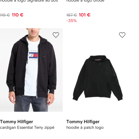
hoodie à logo Signature au dos
hoodie à logo brodé
110 €
101 €
119 €
157 €
-35%
Tommy Hilfiger
Tommy Hilfiger
cardigan Essential Terry zippé
hoodie à patch logo