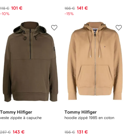
101 €
141 €
118 €
166 €
-10%
-15%
Tommy Hilfiger
Tommy Hilfiger
veste zippée à capuche
hoodie zippé 1985 en coton
143 €
131 €
287 €
156 €