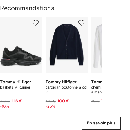
Recommandations
1
2
3
ur
sur
sur
sur
8
8
8
8
rticle(s)
Tommy Hilfiger
Tommy Hilfiger
Tommy Hilfiger
baskets M Runner
cardigan boutonné à col
chemise en jean TH Fl
v
à manches longues
116 €
100 €
73 €
129 €
139 €
79 €
-10%
-25%
En savoir plus