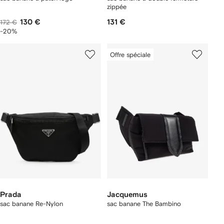
zippée
130 €
131 €
172 €
-20%
Offre spéciale
Prada
Jacquemus
sac banane Re-Nylon
sac banane The Bambino