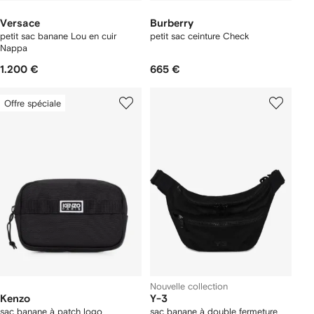
Versace
Burberry
petit sac banane Lou en cuir
petit sac ceinture Check
Nappa
1.200 €
665 €
Offre spéciale
Nouvelle collection
Kenzo
Y-3
sac banane à patch logo
sac banane à double fermeture