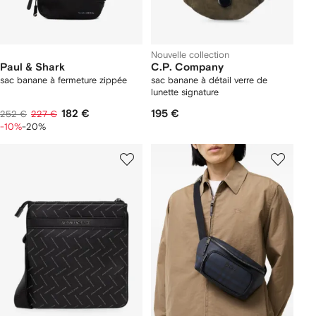
Nouvelle collection
Paul & Shark
C.P. Company
sac banane à fermeture zippée
sac banane à détail verre de
lunette signature
182 €
195 €
252 €
227 €
-10%
-20%