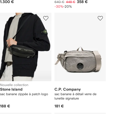
1.300 €
358 €
640 €
448 €
-30%
-20%
Nouvelle collection
Stone Island
C.P. Company
sac banane zippée à patch logo
sac banane à détail verre de
lunette signature
188 €
181 €