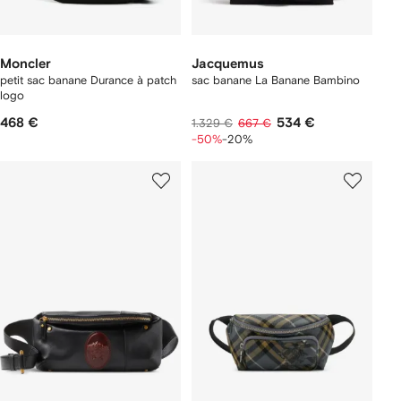
Moncler
Jacquemus
petit sac banane Durance à patch
sac banane La Banane Bambino
logo
468 €
534 €
1.329 €
667 €
-50%
-20%