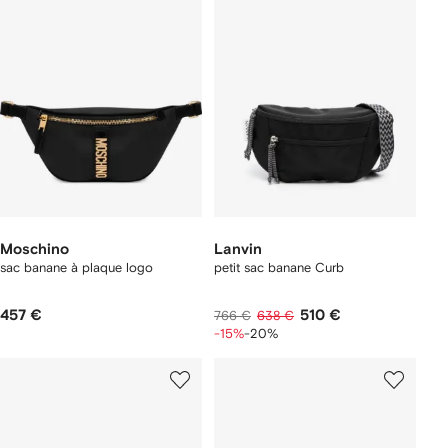
Moschino
Lanvin
sac banane à plaque logo
petit sac banane Curb
457 €
510 €
766 €
638 €
-15%
-20%