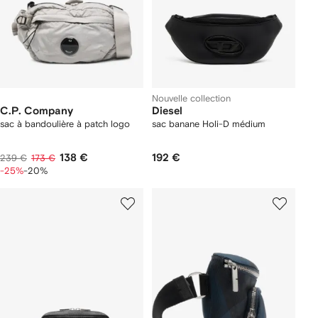
Nouvelle collection
C.P. Company
Diesel
sac à bandoulière à patch logo
sac banane Holi-D médium
138 €
192 €
239 €
173 €
-25%
-20%