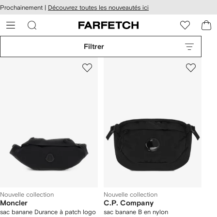
Passer
cessibilité
Prochainement |
Découvrez toutes les nouveautés ici
au
hez
contenu
ARFETCH
principal
Filtrer
Nouvelle collection
Nouvelle collection
Moncler
C.P. Company
sac banane Durance à patch logo
sac banane B en nylon