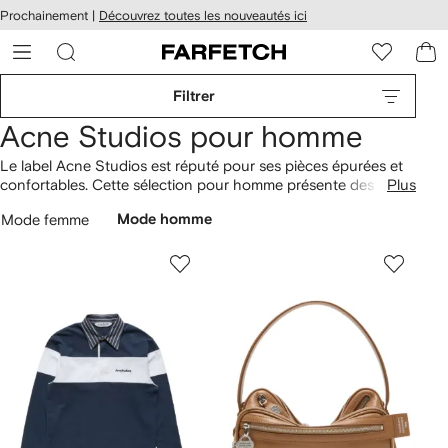
Passer
cessibilité
Prochainement |
Découvrez toutes les nouveautés ici
au
hez
contenu
ARFETCH
principal
Filtrer
Acne Studios pour homme
Le label Acne Studios est réputé pour ses pièces épurées et
confortables. Cette sélection pour homme présente des
t-
Plus
shirts et débardeurs
aux couleurs lumineuses et aux imprimés
Mode femme
Mode homme
graphiques, ainsi que des
sacs
minimalistes pour les non-
conformistes. Les coupes parfaites des jeans, les pièces en
maille délicate et les
chemises
oversize sont tous
indissociables de l'ADN de la marque.