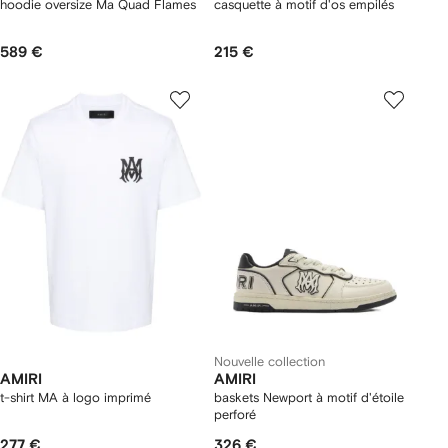
hoodie oversize Ma Quad Flames
casquette à motif d'os empilés
589 €
215 €
Nouvelle collection
AMIRI
AMIRI
t-shirt MA à logo imprimé
baskets Newport à motif d'étoile
perforé
277 €
326 €