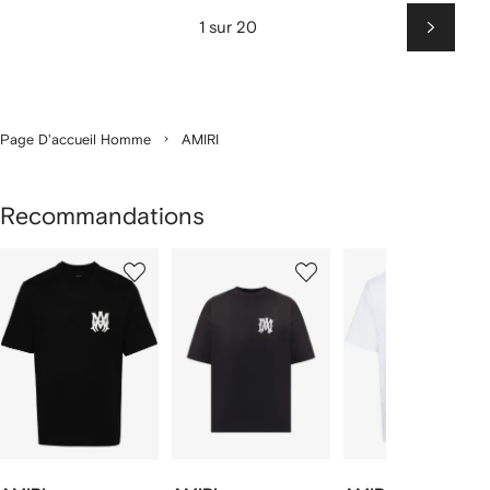
1 sur 20
Suiv
Page D'accueil Homme
AMIRI
Recommandations
1
2
3
ur
sur
sur
sur
2
12
12
12
rticle(s)