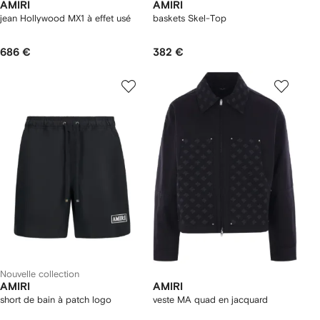
AMIRI
AMIRI
jean Hollywood MX1 à effet usé
baskets Skel-Top
686 €
382 €
Nouvelle collection
AMIRI
AMIRI
short de bain à patch logo
veste MA quad en jacquard