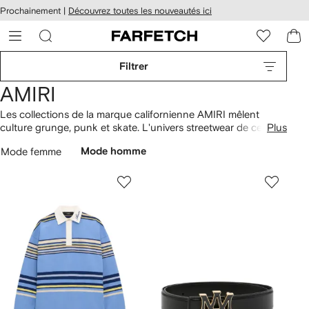
Passer
cessibilité
Prochainement |
Découvrez toutes les nouveautés ici
au
hez
contenu
ARFETCH
principal
Filtrer
AMIRI
Les collections de la marque californienne AMIRI mêlent
culture grunge, punk et skate. L'univers streetwear de cette
Plus
sélection pour homme propose des modèles décontractés et
Mode femme
Mode homme
colorés. Les
jeans
déstructurés sont personnalisés par des
effets usés et des imprimés originaux qui s'associent
parfaitement aux
t-shirts
graphiques et aux
pulls en maille
rock. Enfin, les chaussures se parent d'imprimés vifs et d'une
profusion de détails métallisés.