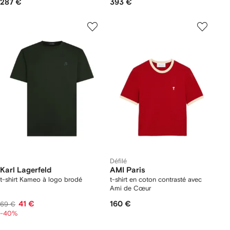
287 €
393 €
Défilé
Karl Lagerfeld
AMI Paris
t-shirt Kameo à logo brodé
t-shirt en coton contrasté avec
Ami de Cœur
41 €
160 €
69 €
-40%