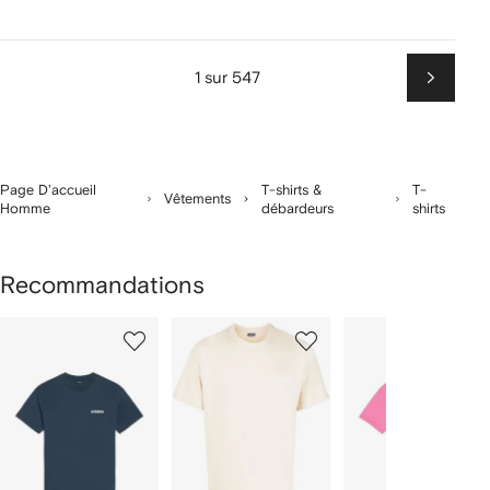
1 sur 547
Suiv
Page D'accueil
T-shirts &
T-
Vêtements
Homme
débardeurs
shirts
Recommandations
1
2
3
ur
sur
sur
sur
2
12
12
12
rticle(s)