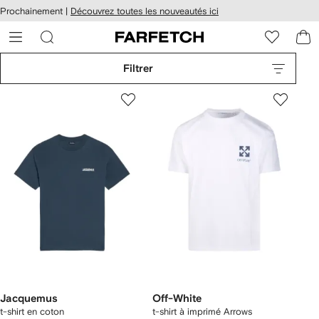
Passer
cessibilité
Prochainement |
Découvrez toutes les nouveautés ici
au
hez
contenu
ARFETCH
principal
Filtrer
Jacquemus
Off-White
t-shirt en coton
t-shirt à imprimé Arrows