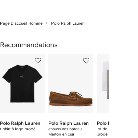
Page D'accueil Homme
Polo Ralph Lauren
Recommandations
1
2
3
ur
sur
sur
sur
2
12
12
12
rticle(s)
Polo Ralph Lauren
Polo Ralph Lauren
Polo Ralph Lauren
t-shirt à logo brodé
chaussures bateau
lot de 3 t-shirts à logo
Merton en cuir
brodé