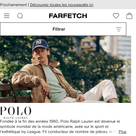
Passer
cessibilité
Prochainement |
Découvrez toutes les nouveautés ici
au
hez
contenu
ARFETCH
principal
Filtrer
Fondée à la fin des années 1960, Polo Ralph Lauren est devenue le
symbole mondial de la mode américaine, axée sur le sport et
l'esthétique Ivy League. Fil conducteur de nombre de pièces, le Pony
Plus