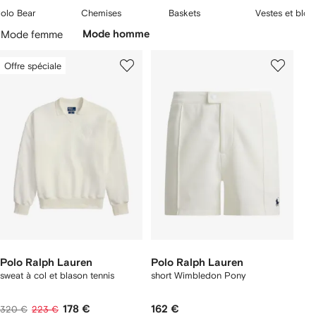
brodé signature orne les
polos
, hoodies et sweats. Des T-shirts slim
2
3
4
olo Bear
Chemises
Baskets
Vestes et blou
côtoient les lunettes de soleil, les bonnets et les
bobs
de la marque
Passer
ur
sur
sur
sur
légendaire.
la
Mode femme
Mode homme
5
5
5
sélection
Offre spéciale
Polo Ralph Lauren
Polo Ralph Lauren
sweat à col et blason tennis
short Wimbledon Pony
178 €
162 €
320 €
223 €