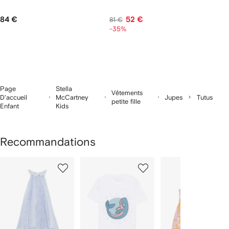
84 €
52 €
81 €
-35%
Page
Stella
Vêtements
D'accueil
McCartney
Jupes
Tutus
petite fille
Enfant
Kids
Recommandations
1
2
3
ur
sur
sur
sur
2
12
12
12
rticle(s)