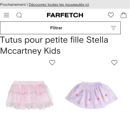
Passer
cessibilité
Prochainement |
Découvrez toutes les nouveautés ici
au
hez
contenu
ARFETCH
principal
Filtrer
Tutus pour petite fille Stella
Mccartney Kids