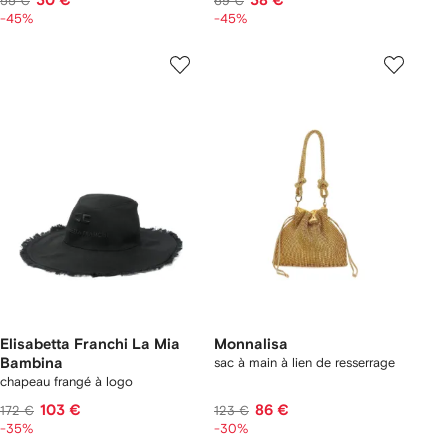
30 €
38 €
55 €
69 €
-45%
-45%
Elisabetta Franchi La Mia
Monnalisa
Bambina
sac à main à lien de resserrage
chapeau frangé à logo
103 €
86 €
172 €
123 €
-35%
-30%