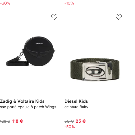
-30%
-10%
Zadig & Voltaire Kids
Diesel Kids
sac porté épaule à patch Wings
ceinture Balty
118 €
25 €
128 €
50 €
-50%