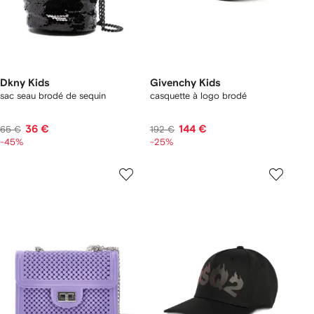
Dkny Kids
Givenchy Kids
sac seau brodé de sequin
casquette à logo brodé
36 €
144 €
65 €
192 €
-45%
-25%