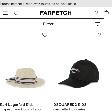
Passer
cessibilité
Prochainement |
Découvrez toutes les nouveautés ici
au
hez
contenu
ARFETCH
principal
Filtrer
Karl Lagerfeld Kids
DSQUARED2 KIDS
chapeau rayé à bords francs
casquette à broderies