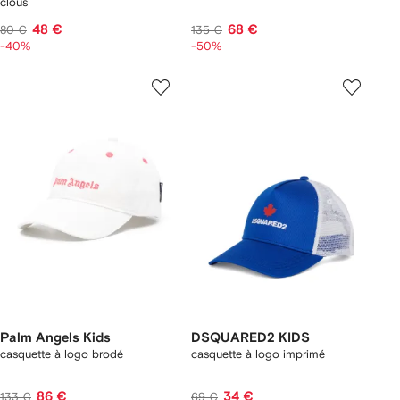
clous
48 €
68 €
80 €
135 €
-40%
-50%
Palm Angels Kids
DSQUARED2 KIDS
casquette à logo brodé
casquette à logo imprimé
86 €
34 €
133 €
69 €