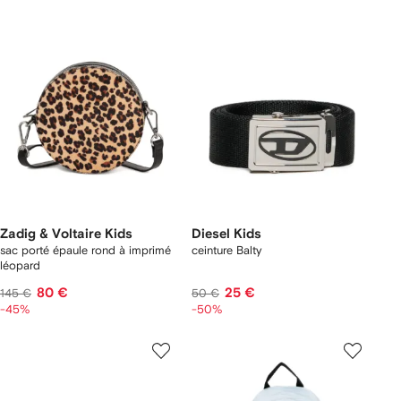
Zadig & Voltaire Kids
Diesel Kids
sac porté épaule rond à imprimé
ceinture Balty
léopard
80 €
25 €
145 €
50 €
-45%
-50%