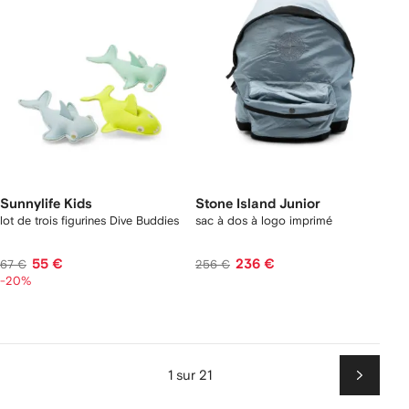
Sunnylife Kids
Stone Island Junior
lot de trois figurines Dive Buddies
sac à dos à logo imprimé
55 €
236 €
67 €
256 €
-20%
1 sur 21
Suiv