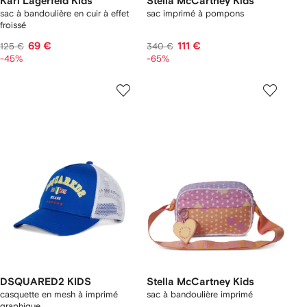
Karl Lagerfeld Kids
Stella McCartney Kids
sac à bandoulière en cuir à effet
sac imprimé à pompons
froissé
69 €
111 €
125 €
340 €
-45%
-65%
DSQUARED2 KIDS
Stella McCartney Kids
casquette en mesh à imprimé
sac à bandoulière imprimé
graphique