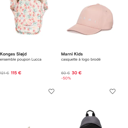
Konges Sløjd
Marni Kids
ensemble poupon Lucca
casquette à logo brodé
115 €
30 €
121 €
60 €
-50%