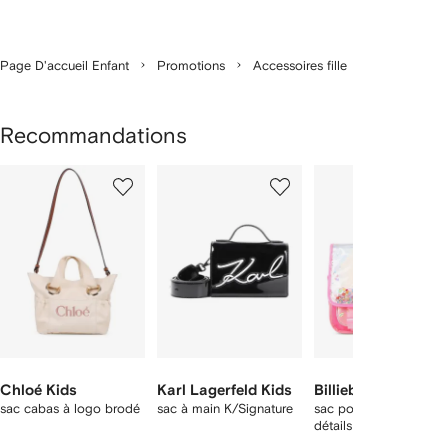
Page D'accueil Enfant
Promotions
Accessoires fille
Recommandations
1
2
3
ur
sur
sur
sur
2
12
12
12
rticle(s)
Chloé Kids
Karl Lagerfeld Kids
Billieblush
sac cabas à logo brodé
sac à main K/Signature
sac porté épaule à
détails de confettis