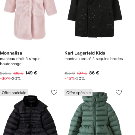
Monnalisa
Karl Lagerfeld Kids
manteau droit à simple
manteau croisé à sequins brodés
boutonnage
149 €
86 €
265 €
186 €
195 €
107 €
-30%
-20%
-45%
-20%
Offre spéciale
Offre spéciale