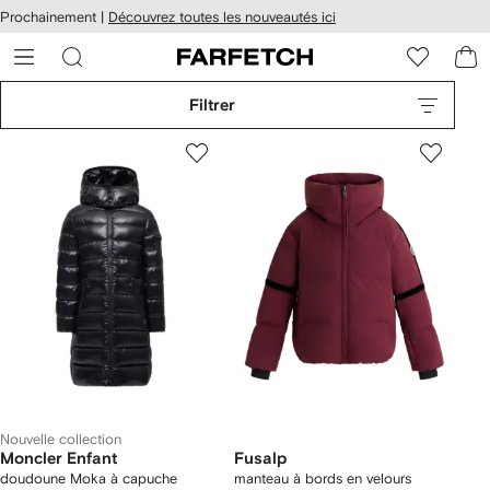
Passer
cessibilité
Prochainement |
Découvrez toutes les nouveautés ici
au
hez
contenu
ARFETCH
principal
Filtrer
Nouvelle collection
Moncler Enfant
Fusalp
doudoune Moka à capuche
manteau à bords en velours