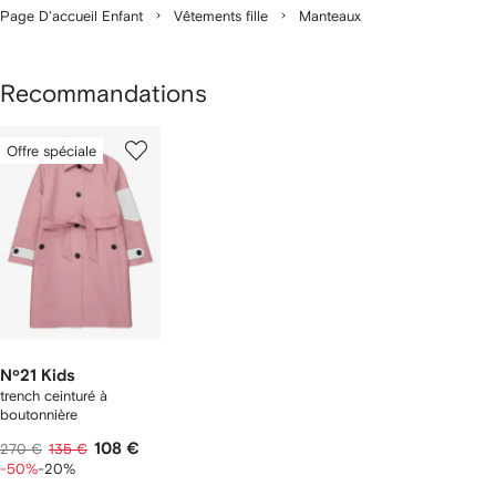
Page D'accueil Enfant
Vêtements fille
Manteaux
Recommandations
1
Offre spéciale
sur
1
Nº21 Kids
trench ceinturé à
boutonnière
108 €
270 €
135 €
-50%
-20%