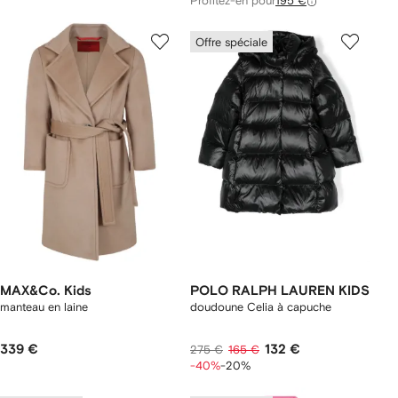
Profitez-en pour
195 €
Offre spéciale
MAX&Co. Kids
POLO RALPH LAUREN KIDS
manteau en laine
doudoune Celia à capuche
339 €
132 €
275 €
165 €
-40%
-20%