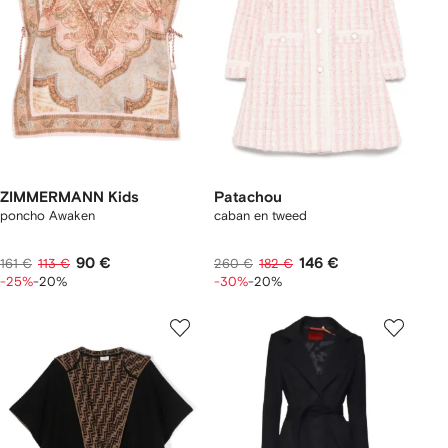
ZIMMERMANN Kids
Patachou
poncho Awaken
caban en tweed
90 €
146 €
161 €
113 €
260 €
182 €
-25%
-20%
-30%
-20%