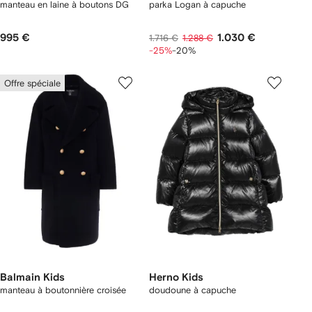
manteau en laine à boutons DG
parka Logan à capuche
995 €
1.030 €
1.716 €
1.288 €
-25%
-20%
Offre spéciale
Balmain Kids
Herno Kids
manteau à boutonnière croisée
doudoune à capuche