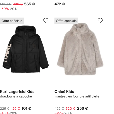
565 €
472 €
1.010 €
706 €
-30%
-20%
Offre spéciale
Offre spéciale
Karl Lagerfeld Kids
Chloé Kids
doudoune à capuche
manteau en fourrure artificielle
101 €
256 €
229 €
126 €
492 €
320 €
-45%
-20%
-35%
-20%