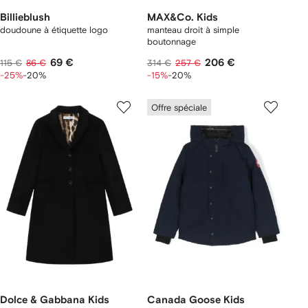
Billieblush
MAX&Co. Kids
doudoune à étiquette logo
manteau droit à simple
boutonnage
69 €
206 €
115 €
86 €
314 €
257 €
-25%
-20%
-15%
-20%
Offre spéciale
Dolce & Gabbana Kids
Canada Goose Kids