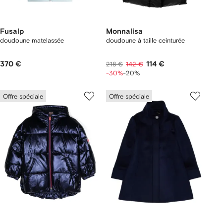
Fusalp
Monnalisa
doudoune matelassée
doudoune à taille ceinturée
370 €
114 €
218 €
142 €
-30%
-20%
Offre spéciale
Offre spéciale