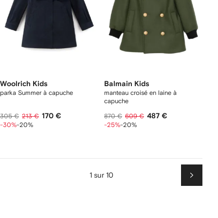
Woolrich Kids
Balmain Kids
parka Summer à capuche
manteau croisé en laine à
capuche
170 €
487 €
305 €
213 €
870 €
609 €
-30%
-20%
-25%
-20%
1 sur 10
Suiv