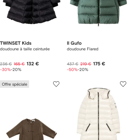
TWINSET Kids
Il Gufo
doudoune à taille ceinturée
doudoune Flared
132 €
175 €
236 €
165 €
437 €
219 €
-30%
-20%
-50%
-20%
Offre spéciale