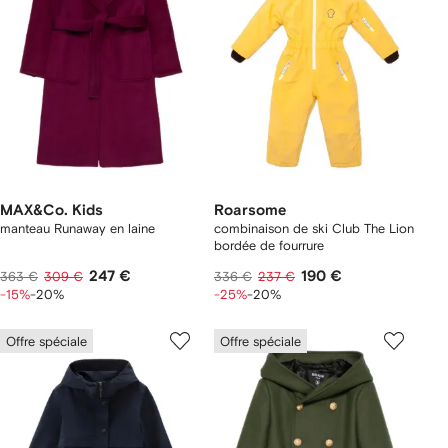
MAX&Co. Kids
Roarsome
manteau Runaway en laine
combinaison de ski Club The Lion
bordée de fourrure
247 €
190 €
363 €
309 €
336 €
237 €
-15%
-20%
-25%
-20%
Offre spéciale
Offre spéciale