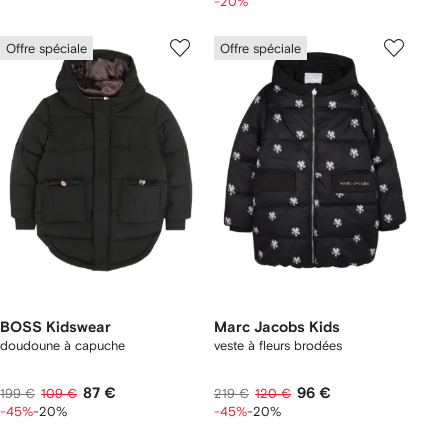
-20%
Offre spéciale
Offre spéciale
BOSS Kidswear
Marc Jacobs Kids
doudoune à capuche
veste à fleurs brodées
87 €
96 €
199 €
109 €
219 €
120 €
-45%
-20%
-45%
-20%