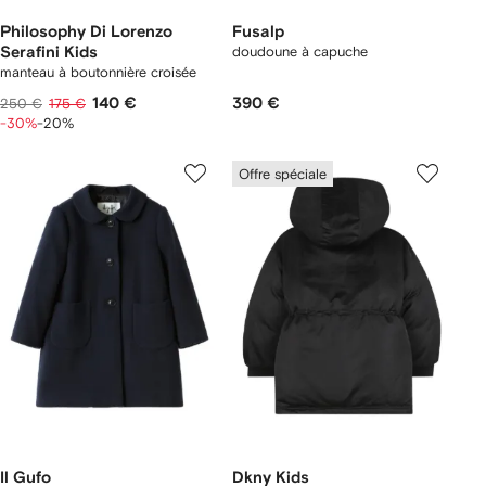
Philosophy Di Lorenzo
Fusalp
Serafini Kids
doudoune à capuche
manteau à boutonnière croisée
140 €
390 €
250 €
175 €
-30%
-20%
Offre spéciale
Il Gufo
Dkny Kids