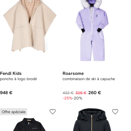
Fendi Kids
Roarsome
poncho à logo brodé
combinaison de ski à capuche
948 €
260 €
432 €
325 €
-25%
-20%
Offre spéciale