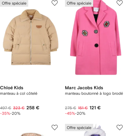
Offre spéciale
Offre spéciale
Chloé Kids
Marc Jacobs Kids
manteau à col côtelé
manteau boutonné à logo brodé
258 €
121 €
497 €
323 €
275 €
151 €
-35%
-20%
-45%
-20%
Offre spéciale