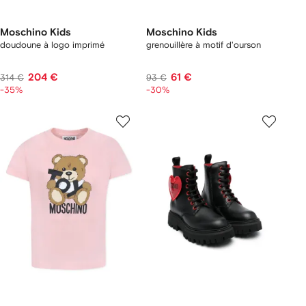
Moschino Kids
Moschino Kids
doudoune à logo imprimé
grenouillère à motif d'ourson
204 €
61 €
314 €
93 €
-35%
-30%