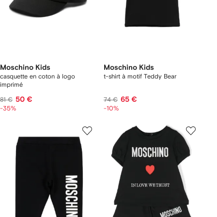
Moschino Kids
Moschino Kids
casquette en coton à logo
t-shirt à motif Teddy Bear
imprimé
50 €
65 €
81 €
74 €
-35%
-10%