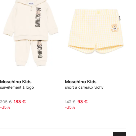
Moschino Kids
Moschino Kids
survêtement à logo
short à carreaux vichy
183 €
93 €
305 €
143 €
-35%
-35%