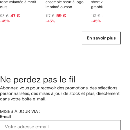
robe volantée à motif
ensemble short à logo
short volanté à imprim
ours
imprimé ourson
graphique
47 €
59 €
57 €
93 €
117 €
113 €
-45%
-45%
-45%
En savoir plus
Ne perdez pas le fil
Abonnez-vous pour recevoir des promotions, des sélections
personnalisées, des mises à jour de stock et plus, directement
dans votre boîte e-mail.
MISES À JOUR VIA :
E-mail