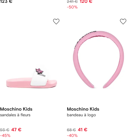
123 €
120 €
241 €
-50%
Moschino Kids
Moschino Kids
sandales à fleurs
bandeau à logo
47 €
41 €
93 €
68 €
-45%
-40%