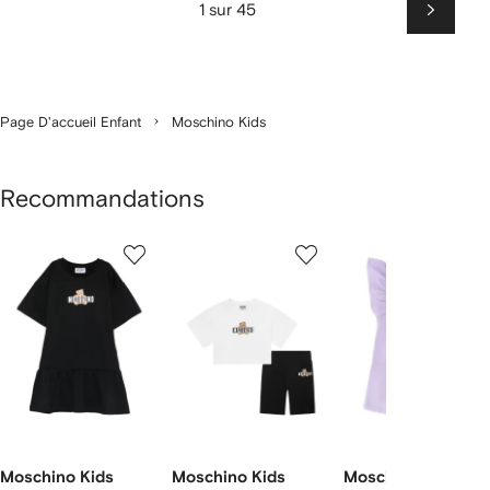
1 sur 45
Suiv
Page D'accueil Enfant
Moschino Kids
Recommandations
1
2
3
ur
sur
sur
sur
2
12
12
12
rticle(s)
Moschino Kids
Moschino Kids
Moschino Kids