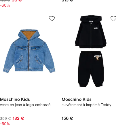
90 €
319 €
129 €
-30%
Moschino Kids
Moschino Kids
veste en jean à logo embossé
survêtement à imprimé Teddy
182 €
156 €
359 €
-50%