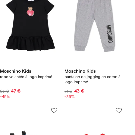
Moschino Kids
Moschino Kids
robe volantée à logo imprimé
pantalon de jogging en coton à
logo imprimé
47 €
43 €
93 €
71 €
-45%
-35%