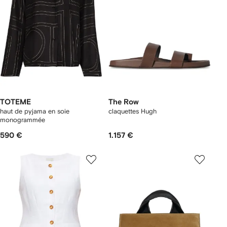
TOTEME
The Row
haut de pyjama en soie
claquettes Hugh
monogrammée
590 €
1.157 €