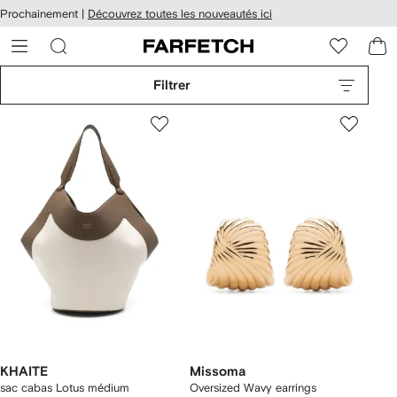
Passer
cessibilité
Prochainement |
Découvrez toutes les nouveautés ici
au
hez
contenu
ARFETCH
principal
Filtrer
KHAITE
Missoma
sac cabas Lotus médium
Oversized Wavy earrings