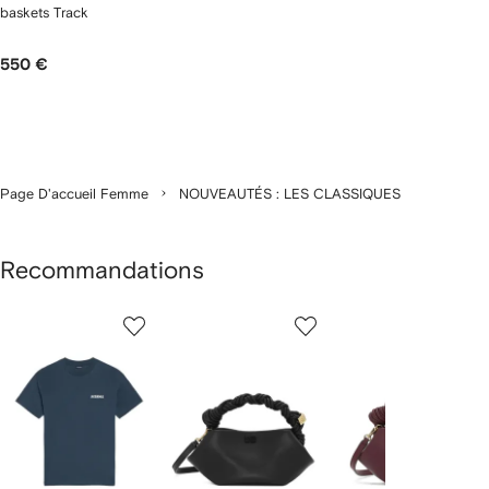
baskets Track
550 €
Page D'accueil Femme
NOUVEAUTÉS : LES CLASSIQUES
Recommandations
1
2
3
ur
sur
sur
sur
2
12
12
12
rticle(s)