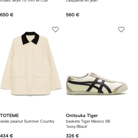
mules Skye 70 mm en cuir
casquette en jean
650 €
560 €
TOTEME
Onitsuka Tiger
veste peanut Summer Country
baskets Tiger Mexico 66
'Ivory/Black'
434 €
326 €