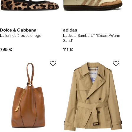
Dolce & Gabbana
adidas
ballerines à boucle logo
baskets Samba LT 'Cream/Warm
Sand'
795 €
111 €