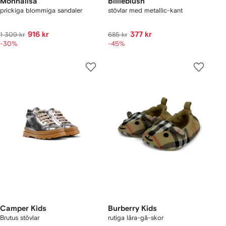
Monnalisa
Billieblush
prickiga blommiga sandaler
stövlar med metallic-kant
916 kr
377 kr
1 309 kr
685 kr
-30%
-45%
Camper Kids
Burberry Kids
Brutus stövlar
rutiga lära-gå-skor