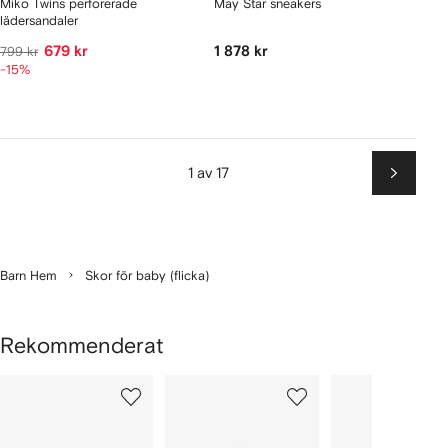
Miko Twins perforerade
May Star sneakers
lädersandaler
679 kr
1 878 kr
799 kr
-15%
1 av 17
Nästa
Barn Hem
Skor för baby (flicka)
Rekommenderat
isar
1
2
3
av
av
av
av
12
12
12
2