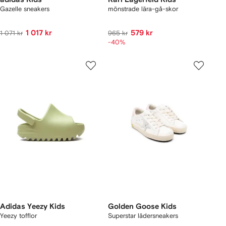
Gazelle sneakers
mönstrade lära-gå-skor
1 017 kr
579 kr
1 071 kr
965 kr
-40%
Adidas Yeezy Kids
Golden Goose Kids
Yeezy tofflor
Superstar lädersneakers