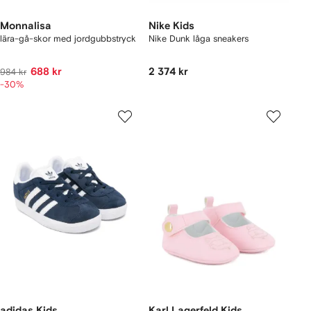
Monnalisa
Nike Kids
lära-gå-skor med jordgubbstryck
Nike Dunk låga sneakers
688 kr
2 374 kr
984 kr
-30%
adidas Kids
Karl Lagerfeld Kids