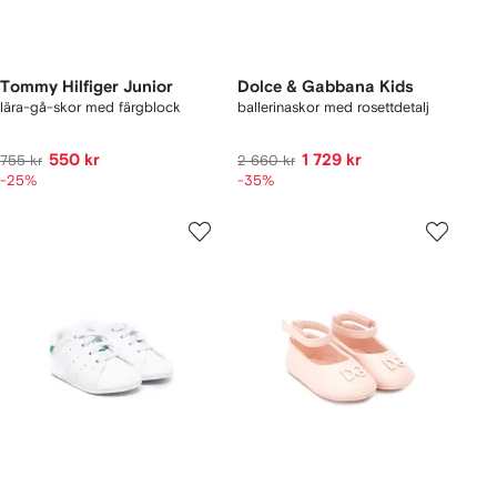
Tommy Hilfiger Junior
Dolce & Gabbana Kids
lära-gå-skor med färgblock
ballerinaskor med rosettdetalj
550 kr
1 729 kr
755 kr
2 660 kr
-25%
-35%