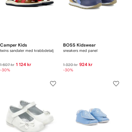
Camper Kids
BOSS Kidswear
twins sandaler med krabbdetalj
sneakers med panel
1 124 kr
924 kr
1 607 kr
1 320 kr
-30%
-30%