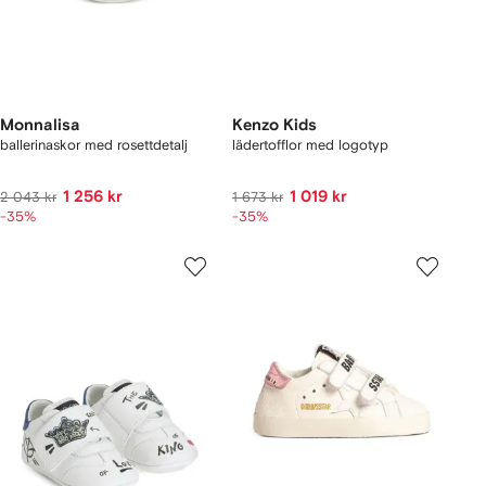
Monnalisa
Kenzo Kids
ballerinaskor med rosettdetalj
lädertofflor med logotyp
1 256 kr
1 019 kr
2 043 kr
1 673 kr
-35%
-35%