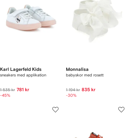
Karl Lagerfeld Kids
Monnalisa
sneakers med applikation
babyskor med rosett
781 kr
835 kr
1 535 kr
1 194 kr
-45%
-30%