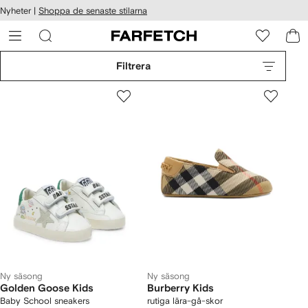
llgänglighet
Nyheter |
Shoppa de senaste stilarna
ppa till
vudinnehåll
ARFETCH
Filtrera
Ny säsong
Ny säsong
Golden Goose Kids
Burberry Kids
Baby School sneakers
rutiga lära-gå-skor