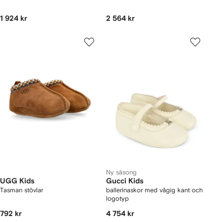
1 924 kr
2 564 kr
Ny säsong
UGG Kids
Gucci Kids
Tasman stövlar
ballerinaskor med vågig kant och
logotyp
792 kr
4 754 kr