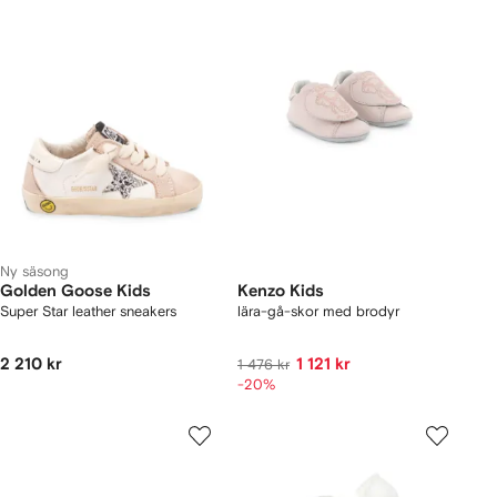
Ny säsong
Golden Goose Kids
Kenzo Kids
Super Star leather sneakers
lära-gå-skor med brodyr
2 210 kr
1 121 kr
1 476 kr
-20%