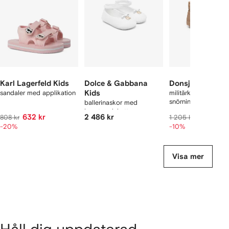
aror
Karl Lagerfeld Kids
Dolce & Gabbana
Donsje
sandaler med applikation
Kids
militärkängor med
snörning
ballerinaskor med
logotypplakett
632 kr
2 486 kr
1 084 kr
808 kr
1 205 kr
-20%
-10%
Visa mer