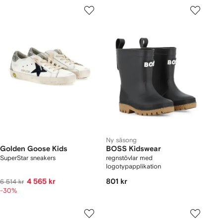
Ny säsong
Golden Goose Kids
BOSS Kidswear
SuperStar sneakers
regnstövlar med
logotypapplikation
4 565 kr
801 kr
6 514 kr
-30%