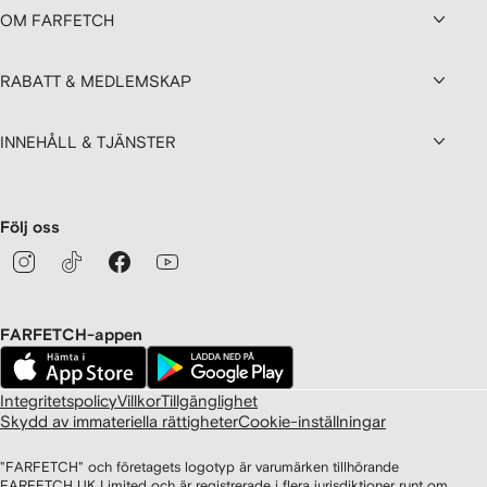
OM FARFETCH
RABATT & MEDLEMSKAP
INNEHÅLL & TJÄNSTER
Följ oss
FARFETCH-appen
Integritetspolicy
Villkor
Tillgänglighet
Skydd av immateriella rättigheter
Cookie-inställningar
"FARFETCH" och företagets logotyp är varumärken tillhörande
FARFETCH UK Limited och är registrerade i flera jurisdiktioner runt om