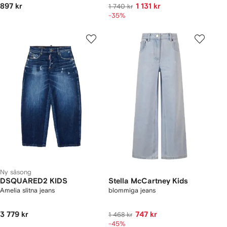
897 kr
1 131 kr
1 740 kr
-35%
Ny säsong
DSQUARED2 KIDS
Stella McCartney Kids
Amelia slitna jeans
blommiga jeans
3 779 kr
747 kr
1 468 kr
-45%