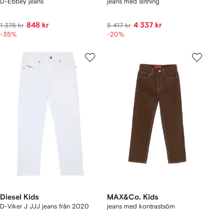
D-Ebbey jeans
jeans med slitning
848 kr
4 337 kr
1 375 kr
5 417 kr
-35%
-20%
Diesel Kids
MAX&Co. Kids
D-Viker J JJJ jeans från 2020
jeans med kontrastsöm