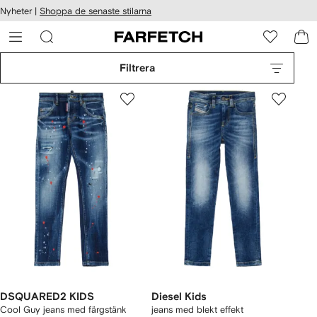
llgänglighet
Nyheter |
Shoppa de senaste stilarna
ppa till
vudinnehåll
ARFETCH
Filtrera
DSQUARED2 KIDS
Diesel Kids
Cool Guy jeans med färgstänk
jeans med blekt effekt