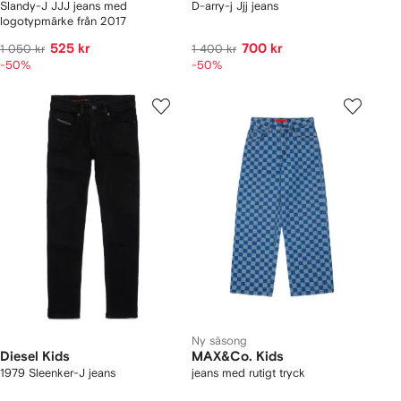
Slandy-J JJJ jeans med
D-arry-j Jjj jeans
logotypmärke från 2017
525 kr
700 kr
1 050 kr
1 400 kr
-50%
-50%
Ny säsong
Diesel Kids
MAX&Co. Kids
1979 Sleenker-J jeans
jeans med rutigt tryck