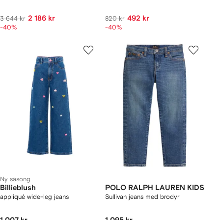
2 186 kr
492 kr
3 644 kr
820 kr
-40%
-40%
Ny säsong
Billieblush
POLO RALPH LAUREN KIDS
appliqué wide-leg jeans
Sullivan jeans med brodyr