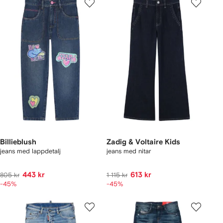
Billieblush
Zadig & Voltaire Kids
jeans med lappdetalj
jeans med nitar
443 kr
613 kr
805 kr
1 115 kr
-45%
-45%