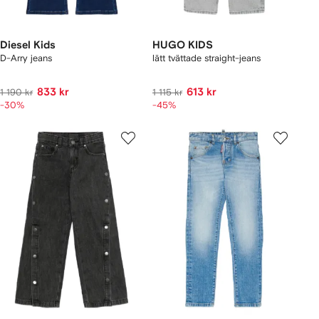
Diesel Kids
HUGO KIDS
D-Arry jeans
lätt tvättade straight-jeans
833 kr
613 kr
1 190 kr
1 115 kr
-30%
-45%