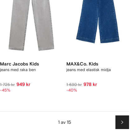
Marc Jacobs Kids
MAX&Co. Kids
jeans med raka ben
jeans med elastisk midja
949 kr
978 kr
1 725 kr
1 630 kr
-45%
-40%
1 av 15
Nästa