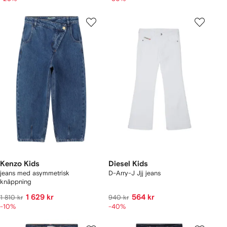
Kenzo Kids
Diesel Kids
jeans med asymmetrisk
D-Arry-J Jjj jeans
knäppning
1 629 kr
564 kr
1 810 kr
940 kr
-10%
-40%