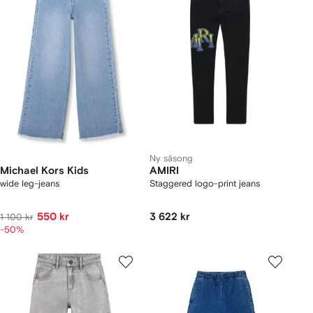
Ny säsong
Michael Kors Kids
AMIRI
wide leg-jeans
Staggered logo-print jeans
550 kr
3 622 kr
1 100 kr
-50%