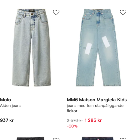
Molo
MM6 Maison Margiela Kids
Aiden jeans
jeans med fem utanpåliggande
fickor
937 kr
1 285 kr
2 570 kr
-50%