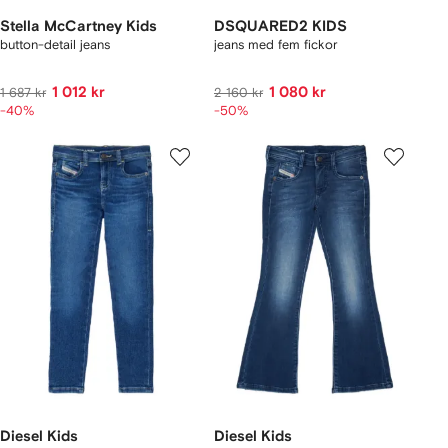
Stella McCartney Kids
DSQUARED2 KIDS
button-detail jeans
jeans med fem fickor
1 012 kr
1 080 kr
1 687 kr
2 160 kr
-40%
-50%
Diesel Kids
Diesel Kids