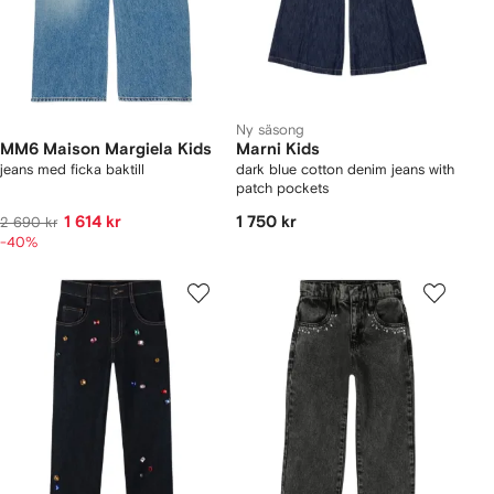
Ny säsong
MM6 Maison Margiela Kids
Marni Kids
jeans med ficka baktill
dark blue cotton denim jeans with
patch pockets
1 614 kr
1 750 kr
2 690 kr
-40%