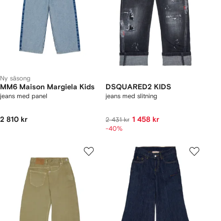
Ny säsong
MM6 Maison Margiela Kids
DSQUARED2 KIDS
jeans med panel
jeans med slitning
2 810 kr
1 458 kr
2 431 kr
-40%