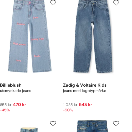
Billieblush
Zadig & Voltaire Kids
utsmyckade jeans
jeans med logotypmärke
470 kr
543 kr
855 kr
1 085 kr
-45%
-50%