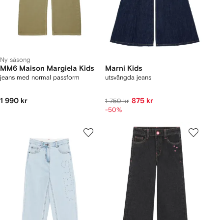
Ny säsong
MM6 Maison Margiela Kids
Marni Kids
jeans med normal passform
utsvängda jeans
1 990 kr
875 kr
1 750 kr
-50%