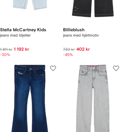
Stella McCartney Kids
Billieblush
jeans med öljetter
jeans med hjärtmotiv
1 192 kr
402 kr
1 811 kr
730 kr
-30%
-45%