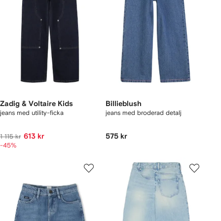
Zadig & Voltaire Kids
Billieblush
jeans med utility-ficka
jeans med broderad detalj
613 kr
575 kr
1 115 kr
-45%