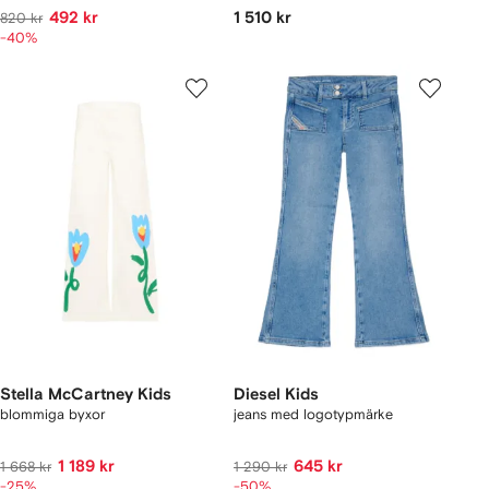
492 kr
1 510 kr
820 kr
-40%
Stella McCartney Kids
Diesel Kids
blommiga byxor
jeans med logotypmärke
1 189 kr
645 kr
1 668 kr
1 290 kr
-25%
-50%