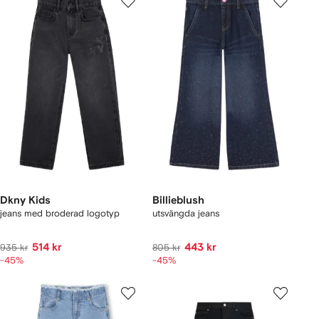
Dkny Kids
Billieblush
jeans med broderad logotyp
utsvängda jeans
514 kr
443 kr
935 kr
805 kr
-45%
-45%