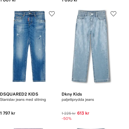
1 007 kr
1 095 kr
DSQUARED2 KIDS
Dkny Kids
Stanislav jeans med slitning
paljettprydda jeans
1 797 kr
613 kr
1 225 kr
-50%