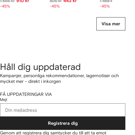
910 kr
443 kr
747 kr
1 655 kr
805 kr
1 468 kr
-45%
-45%
-45%
Visa mer
Håll dig uppdaterad
Kampanjer, personliga rekommendationer, lagernotiser och
mycket mer – direkt i inkorgen
FÅ UPPDATERINGAR VIA
Mejl
Registrera dig
Genom att registrera dig samtycker du till att ta emot