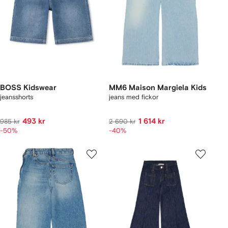
BOSS Kidswear
MM6 Maison Margiela Kids
jeansshorts
jeans med fickor
493 kr
1 614 kr
985 kr
2 690 kr
-50%
-40%