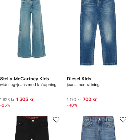
Stella McCartney Kids
Diesel Kids
wide leg-jeans med knäppning
jeans med slitning
1 303 kr
702 kr
1 828 kr
1 170 kr
-25%
-40%