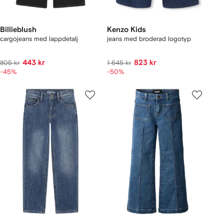
Billieblush
Kenzo Kids
cargojeans med lappdetalj
jeans med broderad logotyp
443 kr
823 kr
805 kr
1 645 kr
-45%
-50%