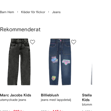
Barn Hem
Kläder för flickor
Jeans
Rekommenderat
isar
1
2
3
av
av
av
av
12
12
12
2
aror
Marc Jacobs Kids
Billieblush
Stella McCartne
utsmyckade jeans
jeans med lappdetalj
Kids
blommiga jeans