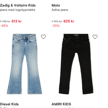
Zadig & Voltaire Kids
Molo
jeans med logotypmärke
Adina jeans
613 kr
825 kr
1 115 kr
1 101 kr
-45%
-25%
Diesel Kids
AMIRI KIDS