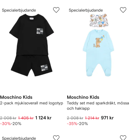
Specialerbjudande
Specialerbjudande
Moschino Kids
Moschino Kids
2-pack mjukisoverall med logotyp
Teddy set med sparkdräkt, mössa
och haklapp
1 124 kr
971 kr
2 008 kr
1 405 kr
2 008 kr
1 214 kr
-30%
-20%
-35%
-20%
Specialerbjudande