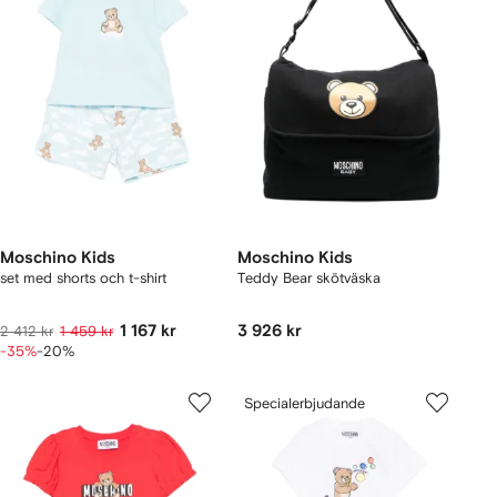
Moschino Kids
Moschino Kids
set med shorts och t-shirt
Teddy Bear skötväska
1 167 kr
3 926 kr
2 412 kr
1 459 kr
-35%
-20%
Specialerbjudande