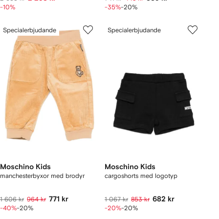
-10%
-35%
-20%
Specialerbjudande
Specialerbjudande
Moschino Kids
Moschino Kids
manchesterbyxor med brodyr
cargoshorts med logotyp
771 kr
682 kr
1 606 kr
964 kr
1 067 kr
853 kr
-40%
-20%
-20%
-20%