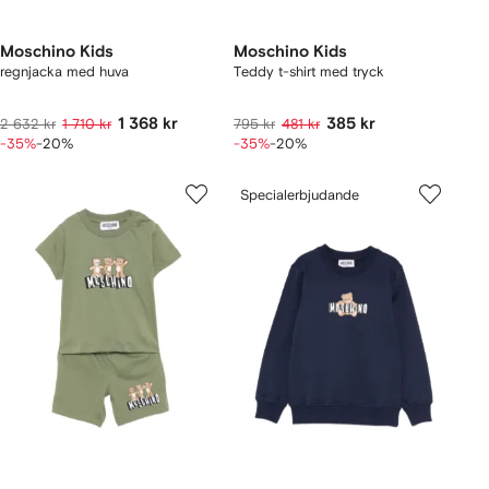
Moschino Kids
Moschino Kids
regnjacka med huva
Teddy t-shirt med tryck
1 368 kr
385 kr
2 632 kr
1 710 kr
795 kr
481 kr
-35%
-20%
-35%
-20%
Specialerbjudande