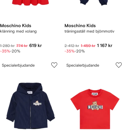
Moschino Kids
Moschino Kids
klänning med volang
träningsställ med björnmotiv
619 kr
1 167 kr
1 280 kr
774 kr
2 412 kr
1 459 kr
-35%
-20%
-35%
-20%
Specialerbjudande
Specialerbjudande