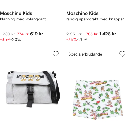
Moschino Kids
Moschino Kids
klänning med volangkant
randig sparkdräkt med knappar
619 kr
1 428 kr
1 280 kr
774 kr
2 951 kr
1 785 kr
-35%
-20%
-35%
-20%
Specialerbjudande