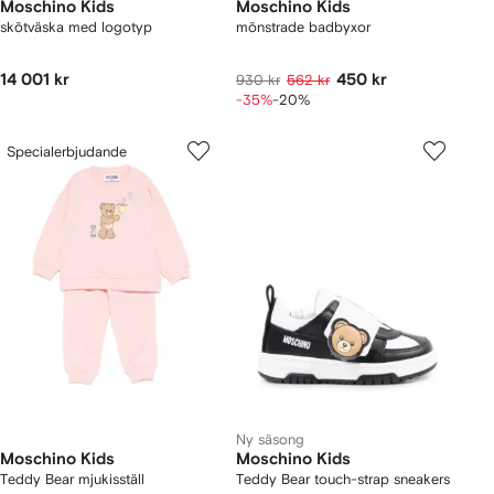
Moschino Kids
Moschino Kids
skötväska med logotyp
mönstrade badbyxor
14 001 kr
450 kr
930 kr
562 kr
-35%
-20%
Specialerbjudande
Ny säsong
Moschino Kids
Moschino Kids
Teddy Bear mjukisställ
Teddy Bear touch-strap sneakers