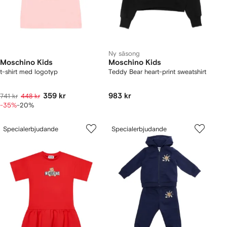
Ny säsong
Moschino Kids
Moschino Kids
t-shirt med logotyp
Teddy Bear heart-print sweatshirt
359 kr
983 kr
741 kr
448 kr
-35%
-20%
Specialerbjudande
Specialerbjudande