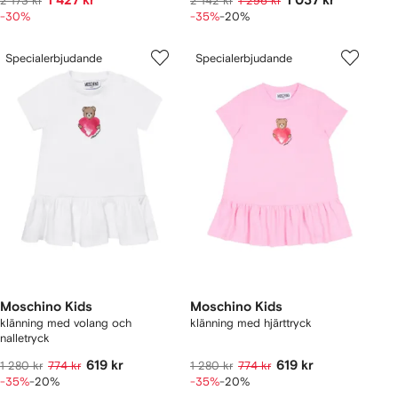
1 427 kr
1 037 kr
2 173 kr
2 142 kr
1 296 kr
-30%
-35%
-20%
Specialerbjudande
Specialerbjudande
Moschino Kids
Moschino Kids
klänning med volang och
klänning med hjärttryck
nalletryck
619 kr
619 kr
1 280 kr
774 kr
1 280 kr
774 kr
-35%
-20%
-35%
-20%