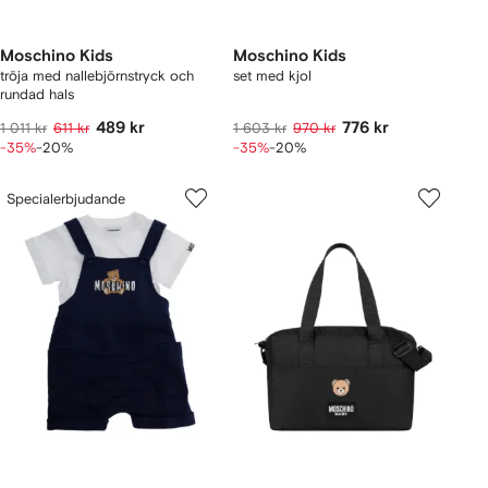
Moschino Kids
Moschino Kids
tröja med nallebjörnstryck och
set med kjol
rundad hals
489 kr
776 kr
1 011 kr
611 kr
1 603 kr
970 kr
-35%
-20%
-35%
-20%
Specialerbjudande