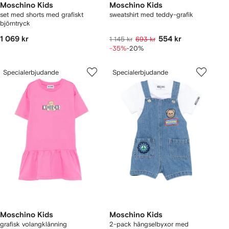
Moschino Kids
Moschino Kids
set med shorts med grafiskt
sweatshirt med teddy-grafik
björntryck
1 069 kr
554 kr
1 145 kr
693 kr
-35%
-20%
Specialerbjudande
Specialerbjudande
Moschino Kids
Moschino Kids
grafisk volangklänning
2-pack hängselbyxor med