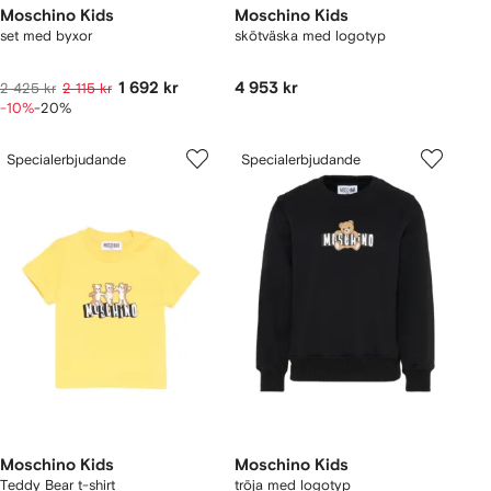
Moschino Kids
Moschino Kids
set med byxor
skötväska med logotyp
1 692 kr
4 953 kr
2 425 kr
2 115 kr
-10%
-20%
Specialerbjudande
Specialerbjudande
Moschino Kids
Moschino Kids
Teddy Bear t-shirt
tröja med logotyp