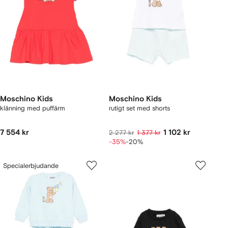
Moschino Kids
Moschino Kids
klänning med puffärm
rutigt set med shorts
7 554 kr
1 102 kr
2 277 kr
1 377 kr
-35%
-20%
Specialerbjudande