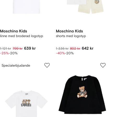
Moschino Kids
Moschino Kids
linne med broderad logotyp
shorts med logotyp
639 kr
642 kr
1 121 kr
799 kr
1 336 kr
802 kr
-25%
-20%
-40%
-20%
Specialerbjudande