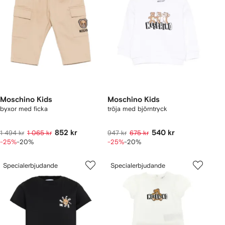
Moschino Kids
Moschino Kids
byxor med ficka
tröja med björntryck
852 kr
540 kr
1 494 kr
1 065 kr
947 kr
675 kr
-25%
-20%
-25%
-20%
Specialerbjudande
Specialerbjudande