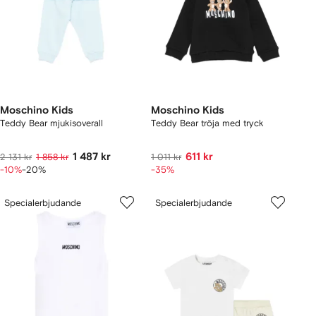
Moschino Kids
Moschino Kids
Teddy Bear mjukisoverall
Teddy Bear tröja med tryck
1 487 kr
611 kr
2 131 kr
1 858 kr
1 011 kr
-10%
-20%
-35%
Specialerbjudande
Specialerbjudande