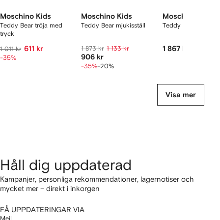
Moschino Kids
Moschino Kids
Moschino Kids
Teddy Bear tröja med
Teddy Bear mjukisställ
Teddy Bear ryggsä
tryck
611 kr
1 873 kr
1 133 kr
1 867 kr
1 011 kr
906 kr
-35%
-35%
-20%
Visa mer
Håll dig uppdaterad
Kampanjer, personliga rekommendationer, lagernotiser och
mycket mer – direkt i inkorgen
FÅ UPPDATERINGAR VIA
Mejl