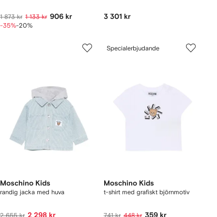
906 kr
3 301 kr
1 873 kr
1 133 kr
-35%
-20%
Specialerbjudande
Moschino Kids
Moschino Kids
randig jacka med huva
t-shirt med grafiskt björnmotiv
2 298 kr
359 kr
2 655 kr
741 kr
448 kr