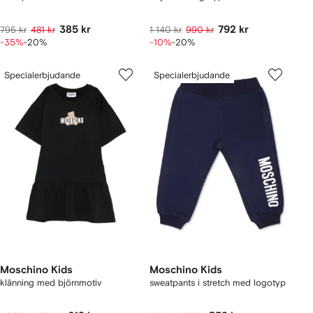
385 kr
792 kr
795 kr
481 kr
1 140 kr
990 kr
-35%
-20%
-10%
-20%
Specialerbjudande
Specialerbjudande
Moschino Kids
Moschino Kids
klänning med björnmotiv
sweatpants i stretch med logotyp