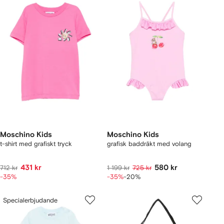
Moschino Kids
Moschino Kids
t-shirt med grafiskt tryck
grafisk baddräkt med volang
431 kr
580 kr
712 kr
1 199 kr
725 kr
-35%
-35%
-20%
Specialerbjudande