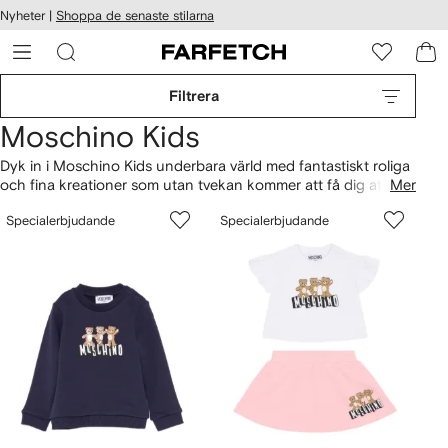
llgänglighet
Nyheter |
Shoppa de senaste stilarna
ppa till
vudinnehåll
ARFETCH
Filtrera
Moschino Kids
Dyk in i Moschino Kids underbara värld med fantastiskt roliga
och fina kreationer som utan tvekan kommer att få dig att le.
Mer
Med Jeremy Scott i spetsen levererar det ikoniska italienska
Specialerbjudande
Specialerbjudande
märket en färgglad kollektion med roliga tryck och tecknad
grafik – inklusive Svampbob Fyrkant och Moschino-björnen.
Upptäck säsongens utbud av nyheter och moderna klassiker
från Moschino Kids nedan.