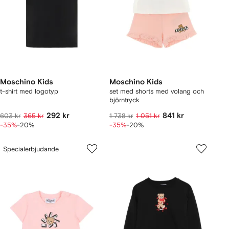
Moschino Kids
Moschino Kids
t-shirt med logotyp
set med shorts med volang och
björntryck
292 kr
841 kr
603 kr
365 kr
1 738 kr
1 051 kr
-35%
-20%
-35%
-20%
Specialerbjudande