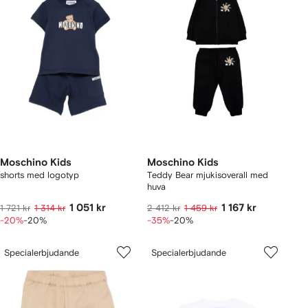
Moschino Kids
Moschino Kids
shorts med logotyp
Teddy Bear mjukisoverall med
huva
1 051 kr
1 167 kr
1 721 kr
1 314 kr
2 412 kr
1 459 kr
-20%
-20%
-35%
-20%
Specialerbjudande
Specialerbjudande