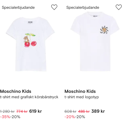
Specialerbjudande
Specialerbjudande
Moschino Kids
Moschino Kids
t-shirt med grafiskt körsbärstryck
t-shirt med logotyp
619 kr
389 kr
1 280 kr
774 kr
608 kr
486 kr
-35%
-20%
-20%
-20%