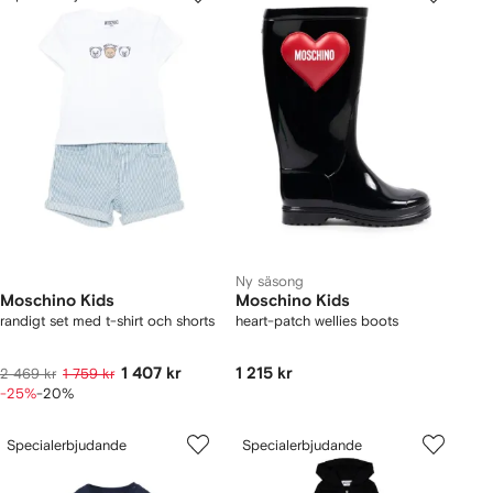
Ny säsong
Moschino Kids
Moschino Kids
randigt set med t-shirt och shorts
heart-patch wellies boots
1 407 kr
1 215 kr
2 469 kr
1 759 kr
-25%
-20%
Specialerbjudande
Specialerbjudande