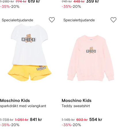
619 kr
359 kr
1 280 kr
774 kr
741 kr
448 kr
-35%
-20%
-35%
-20%
Specialerbjudande
Specialerbjudande
Moschino Kids
Moschino Kids
sparkdräkt med volangkant
Teddy sweatshirt
841 kr
554 kr
1 738 kr
1 051 kr
1 145 kr
693 kr
-35%
-20%
-35%
-20%