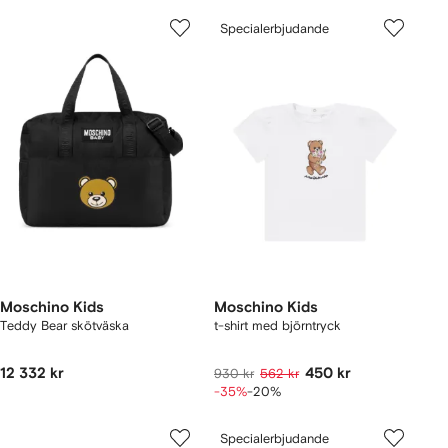
Specialerbjudande
Moschino Kids
Moschino Kids
Teddy Bear skötväska
t-shirt med björntryck
12 332 kr
450 kr
930 kr
562 kr
-35%
-20%
Specialerbjudande