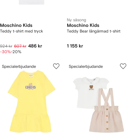
Ny säsong
Moschino Kids
Moschino Kids
Teddy t-shirt med tryck
Teddy Bear långärmad t-shirt
486 kr
1 155 kr
924 kr
607 kr
-30%
-20%
Specialerbjudande
Specialerbjudande