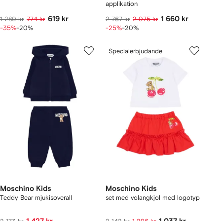
applikation
619 kr
1 660 kr
1 280 kr
774 kr
2 767 kr
2 075 kr
-35%
-20%
-25%
-20%
Specialerbjudande
Moschino Kids
Moschino Kids
Teddy Bear mjukisoverall
set med volangkjol med logotyp