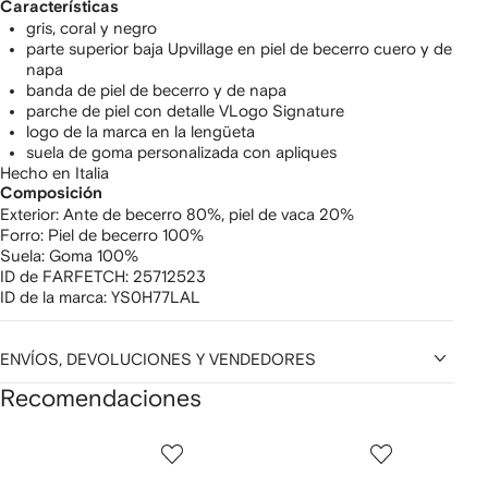
Características
gris, coral y negro
parte superior baja Upvillage en piel de becerro cuero y de
napa
banda de piel de becerro y de napa
parche de piel con detalle VLogo Signature
logo de la marca en la lengüeta
suela de goma personalizada con apliques
Hecho en Italia
Composición
Exterior:
Ante de becerro 80%,
piel de vaca 20%
Forro:
Piel de becerro 100%
Suela:
Goma 100%
ID de FARFETCH:
25712523
ID de la marca:
YS0H77LAL
ENVÍOS, DEVOLUCIONES Y VENDEDORES
Recomendaciones
Mostrar
1
2
3
de
de
de
de
12
12
12