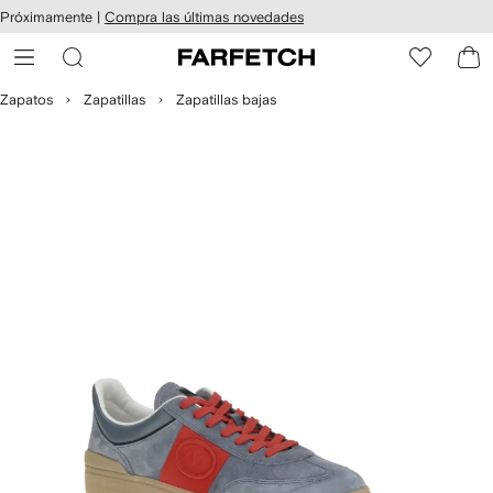
cesibilidad
Ir al
Próximamente |
Compra las últimas novedades
contenido
ARFETCH
principal
Zapatos
Zapatillas
Zapatillas bajas