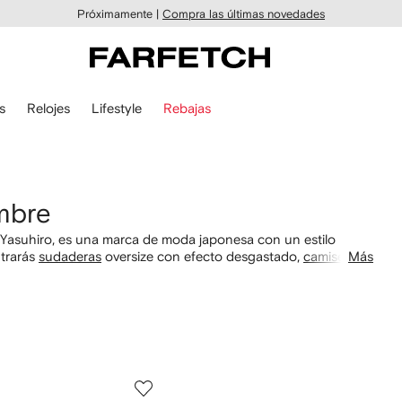
Próximamente |
Compra las últimas novedades
s
Relojes
Lifestyle
Rebajas
mbre
 Yasuhiro, es una marca de moda japonesa con un estilo
ntrarás
sudaderas
oversize con efecto desgastado,
camisetas
Más
uardista. Descubre también sus zapatillas.