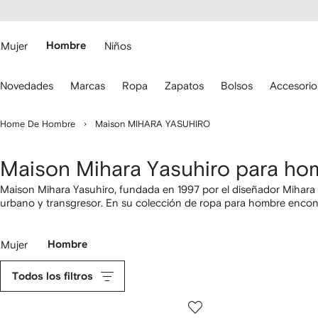
cesibilidad
Ir al
contenido
ARFETCH
principal
Mujer
Hombre
Niños
iliza
Novedades
Marcas
Ropa
Zapatos
Bolsos
Accesorio
s
lechas
el
Home De Hombre
Maison MIHARA YASUHIRO
eclado
ara
esplazarte.
Maison Mihara Yasuhiro para ho
Maison Mihara Yasuhiro, fundada en 1997 por el diseñador Mihara
urbano y transgresor. En su colección de ropa para hombre enco
con originales estampados y
chaquetas
a capas con un diseño vang
Mujer
Hombre
Todos los filtros