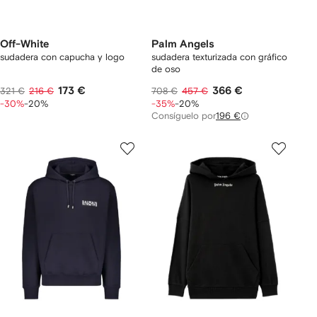
Off-White
Palm Angels
sudadera con capucha y logo
sudadera texturizada con gráfico
de oso
173 €
366 €
321 €
216 €
708 €
457 €
-30%
-20%
-35%
-20%
Consíguelo por
196 €