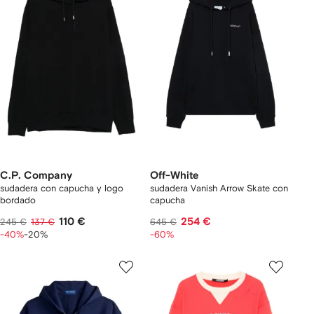
C.P. Company
Off-White
sudadera con capucha y logo
sudadera Vanish Arrow Skate con
bordado
capucha
110 €
254 €
245 €
137 €
645 €
-40%
-20%
-60%