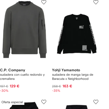
C.P. Company
Yohji Yamamoto
sudadera con cuello redondo y
sudadera de manga larga de
cremallera
Baracuta x Neighborhood
129 €
163 €
197 €
258 €
-30%
-35%
Oferta especial