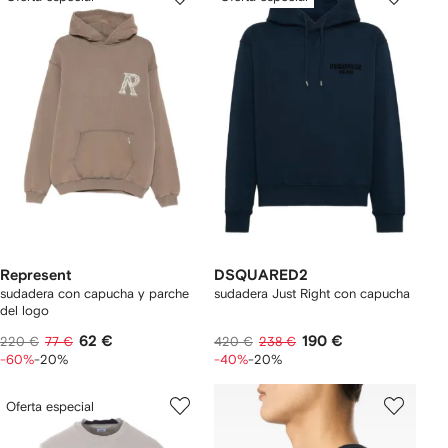
Represent
DSQUARED2
sudadera con capucha y parche
sudadera Just Right con capucha
del logo
62 €
190 €
220 €
77 €
420 €
238 €
-60%
-20%
-40%
-20%
Oferta especial