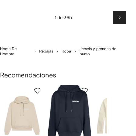
1 de 365
Siguien
Home De
Jerséis y prendas de
Rebajas
Ropa
Hombre
punto
Recomendaciones
Mostrar
1
2
3
de
de
de
de
12
12
12
2
rtículos