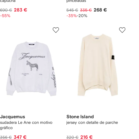
capucha
pinceladas
283 €
268 €
690 €
545 €
335 €
-55%
-35%
-20%
Jacquemus
Stone Island
sudadera Le Ane con motivo
jersey con detalle de parche
gráfico
347 €
216 €
356 €
320 €