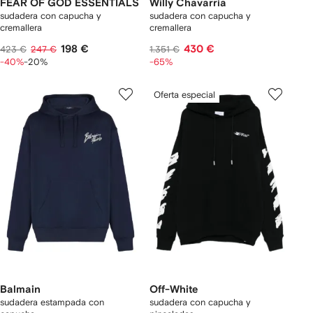
FEAR OF GOD ESSENTIALS
Willy Chavarria
sudadera con capucha y
sudadera con capucha y
cremallera
cremallera
198 €
430 €
423 €
247 €
1.351 €
-40%
-20%
-65%
Oferta especial
Balmain
Off-White
sudadera estampada con
sudadera con capucha y