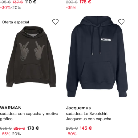
110 €
178 €
195 €
137 €
293 €
-30%
-20%
-35%
Oferta especial
WARMAN
Jacquemus
sudadera con capucha y motivo
sudadera Le Sweatshirt
gráfico
Jacquemus con capucha
178 €
145 €
639 €
223 €
290 €
-65%
-20%
-50%