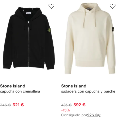
Stone Island
Stone Island
capucha con cremallera
sudadera con capucha y parche
321 €
392 €
345 €
483 €
-15%
Consíguelo por
226 €