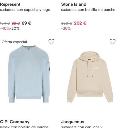
Represent
Stone Island
sudadera con capucha y logo
sudadera con bolsillo de parche
69 €
202 €
154 €
86 €
330 €
-40%
-20%
-35%
Oferta especial
C.P. Company
Jacquemus
jersey con bolsillo de parche
sudadera con capucha y