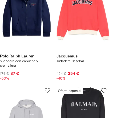
Polo Ralph Lauren
Jacquemus
sudadera con capucha y
sudadera Baseball
cremallera
87 €
254 €
174 €
424 €
-50%
-40%
Oferta especial