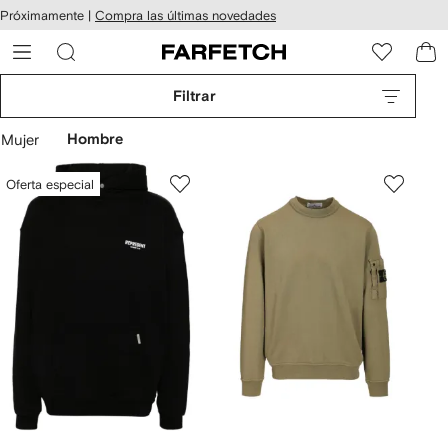
cesibilidad
Ir al
Próximamente |
Compra las últimas novedades
contenido
ARFETCH
principal
Filtrar
Mujer
Hombre
Oferta especial