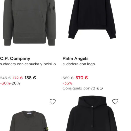
C.P. Company
Palm Angels
sudadera con capucha y bolsillo
sudadera con logo
138 €
370 €
245 €
172 €
569 €
-30%
-20%
-35%
Consíguelo por
170 €