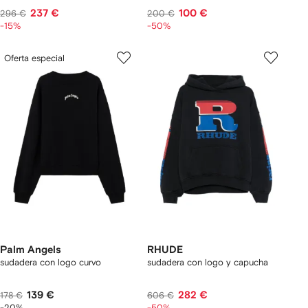
237 €
100 €
296 €
200 €
-15%
-50%
Oferta especial
Palm Angels
RHUDE
sudadera con logo curvo
sudadera con logo y capucha
139 €
282 €
178 €
606 €
-20%
-50%