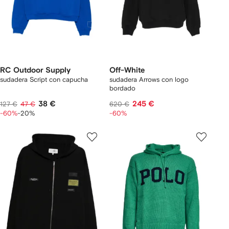
RC Outdoor Supply
Off-White
sudadera Script con capucha
sudadera Arrows con logo
bordado
38 €
245 €
127 €
47 €
620 €
-60%
-20%
-60%