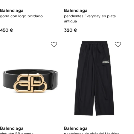
Balenciaga
Balenciaga
gorra con logo bordado
pendientes Everyday en plata
antigua
450 €
320 €
Balenciaga
Balenciaga
cinturón BB grande
pantalones de chándal Masking