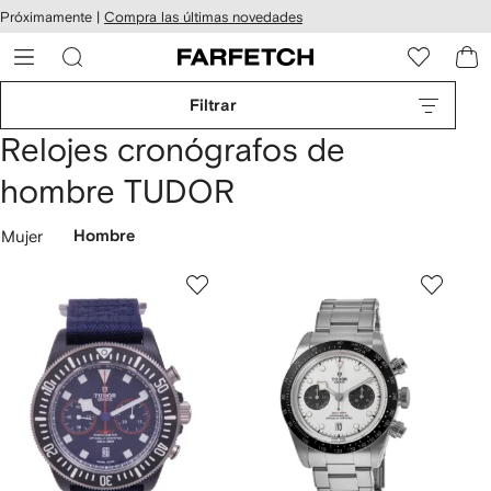
cesibilidad
Ir al
Próximamente |
Compra las últimas novedades
contenido
ARFETCH
principal
Filtrar
Relojes cronógrafos de
hombre TUDOR
Mujer
Hombre