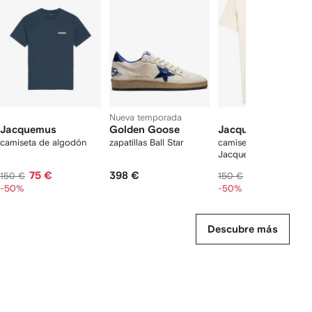
de
12
12
12
2
rtículos
Nueva temporada
Jacquemus
Golden Goose
Jacquemus
camiseta de algodón
zapatillas Ball Star
camiseta The
Jacquemus
75 €
398 €
75 €
150 €
150 €
-50%
-50%
Descubre más