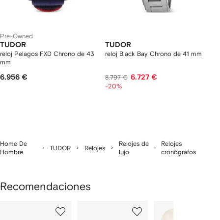
Pre-Owned
TUDOR
TUDOR
reloj Pelagos FXD Chrono de 43
reloj Black Bay Chrono de 41 mm
mm
6.956 €
6.727 €
8.797 €
-20%
Home De
Relojes de
Relojes
TUDOR
Relojes
Hombre
lujo
cronógrafos
Recomendaciones
Mostrar
1
2
3
de
de
de