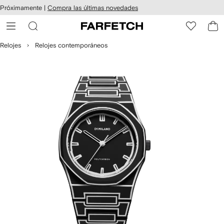
cesibilidad
Ir al
Próximamente |
Compra las últimas novedades
contenido
ARFETCH
principal
Relojes
Relojes contemporáneos