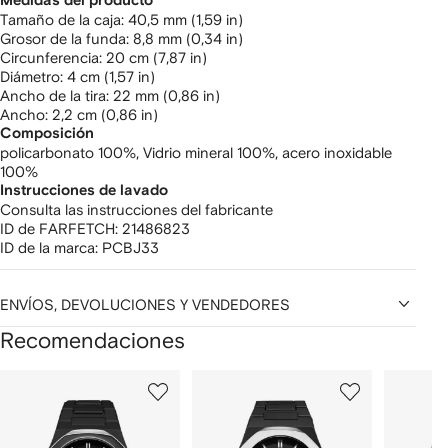
Medidas del producto
tamaño de la caja: 40,5 mm (1,59 in)
grosor de la funda: 8,8 mm (0,34 in)
circunferencia: 20 cm (7,87 in)
diámetro: 4 cm (1,57 in)
ancho de la tira: 22 mm (0,86 in)
ancho: 2,2 cm (0,86 in)
Composición
policarbonato 100%,
Vidrio mineral 100%,
acero inoxidable
100%
Instrucciones de lavado
Consulta las instrucciones del fabricante
ID de FARFETCH:
21486823
ID de la marca:
PCBJ33
ENVÍOS, DEVOLUCIONES Y VENDEDORES
Recomendaciones
Mostrar
1
2
3
de
de
de
de
12
12
12
2