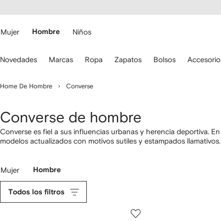
cesibilidad
Ir al
contenido
ARFETCH
principal
Mujer
Hombre
Niños
iliza
Novedades
Marcas
Ropa
Zapatos
Bolsos
Accesorio
s
lechas
el
Home De Hombre
Converse
eclado
ara
esplazarte.
Converse de hombre
Converse es fiel a sus influencias urbanas y herencia deportiva.
modelos actualizados con motivos sutiles y estampados llamativo
de la marca. Además, puedes optar por una
sudadera
de materiales
de la marca.
Mujer
Hombre
Todos los filtros