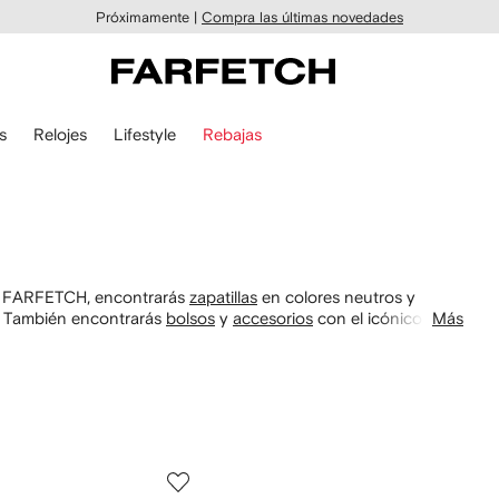
Próximamente |
Compra las últimas novedades
s
Relojes
Lifestyle
Rebajas
 En FARFETCH, encontrarás
zapatillas
en colores neutros y
s. También encontrarás
bolsos
y
accesorios
con el icónico logo
Más
 resistentes con cierres discretos y el inconfundible logotipo