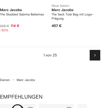
Neue Saison
Marc Jacobs
Marc Jacobs
The Studded Sabrina Ballerinas
The Sack Tote Bag mit Logo-
Prägung
114 €
457 €
225 €
-50%
1 von 25
Weiter
Damen
Marc Jacobs
EMPFEHLUNGEN
1
2
3