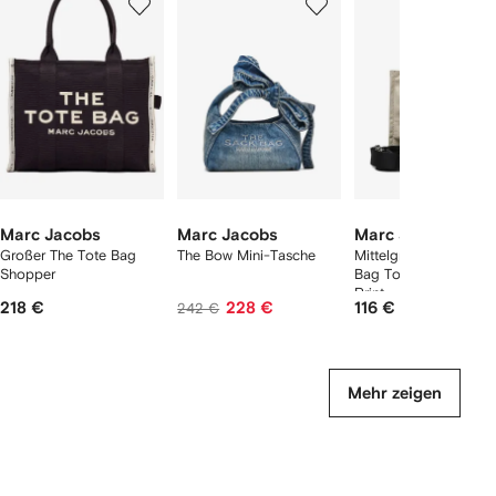
von
von
von
von
2
12
12
12
rtikel(n)
zeigen
Marc Jacobs
Marc Jacobs
Marc Jacobs
Großer The Tote Bag
The Bow Mini-Tasche
Mittelgroßer The Tote
Shopper
Bag Tote Bag mit Lo
Print
218 €
228 €
116 €
242 €
Mehr zeigen