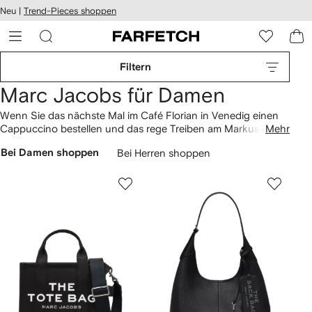
rierefreiheit
Neu |
Trend-Pieces shoppen
eiter zum
auptmenü
RFETCH
Filtern
Marc Jacobs für Damen
Wenn Sie das nächste Mal im Café Florian in Venedig einen
Cappuccino bestellen und das rege Treiben am Markusplatz
Mehr
beobachten, befinden Sie sich in bester Gesellschaft: Ihrer
Bei Damen shoppen
Bei Herren shoppen
neuen sleeken
Tasche
, den coolen
Accessoires
und den
perfekten
Pieces
von Marc Jacobs.