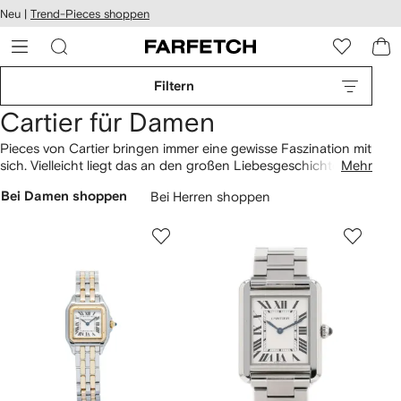
rierefreiheit
Neu |
Trend-Pieces shoppen
eiter zum
auptmenü
RFETCH
Filtern
Cartier für Damen
Pieces von Cartier bringen immer eine gewisse Faszination mit
sich. Vielleicht liegt das an den großen Liebesgeschichten,
Mehr
dessen Zeuge das Schmucklabel bereits oft war. Es kann aber
Bei Damen shoppen
Bei Herren shoppen
auch die schlichte Eleganz sein, welche die Brand ausmacht.
Die Pre-Owned-Kollektion ist da keine Ausnahme: Feminine
Taschen
, edle
Armbanduhren
und
Accessoires
lassen uns
von vergangenen Zeiten träumen.