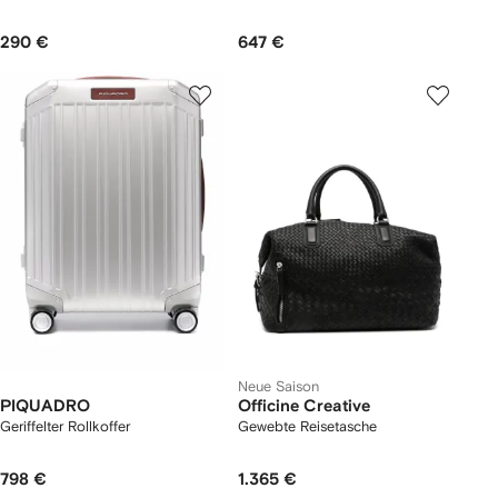
290 €
647 €
Neue Saison
PIQUADRO
Officine Creative
Geriffelter Rollkoffer
Gewebte Reisetasche
798 €
1.365 €