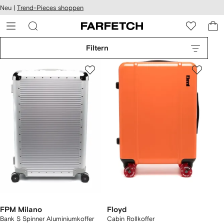
rierefreiheit
Neu |
Trend-Pieces shoppen
eiter zum
auptmenü
RFETCH
Filtern
FPM Milano
Floyd
Bank S Spinner Aluminiumkoffer
Cabin Rollkoffer