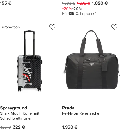
155 €
1.020 €
1.593 €
1.275 €
-20%
-20%
Für
689 €
shoppen
Promotion
Sprayground
Prada
Shark Mouth Koffer mit
Re-Nylon Reisetasche
Schachbrettmuster
322 €
1.950 €
423 €