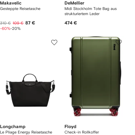
Makavelic
DeMellier
Gesteppte Reisetasche
Midi Stockholm Tote Bag aus
strukturiertem Leder
87 €
474 €
310 €
109 €
-60%
-20%
Longchamp
Floyd
Le Pliage Energy Reisetasche
Check-in Rollkoffer