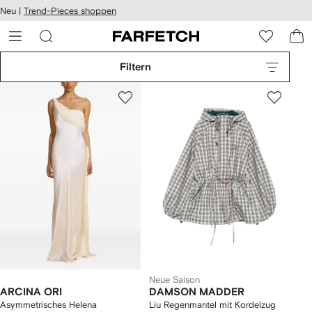
rierefreiheit
Neu |
Trend-Pieces shoppen
eiter zum
auptmenü
RFETCH
Filtern
Neue Saison
ARCINA ORI
DAMSON MADDER
Asymmetrisches Helena
Liu Regenmantel mit Kordelzug