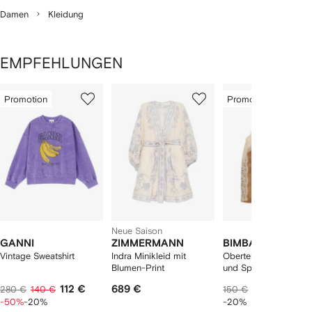
Damen
Kleidung
EMPFEHLUNGEN
1
2
3
von
Promotion
Promotion
von
von
von
2
12
12
12
rtikel(n)
zeigen
Neue Saison
GANNI
ZIMMERMANN
BIMBA Y LOLA
Vintage Sweatshirt
Indra Minikleid mit
Oberteil mit V-Aussch
Blumen-Print
und Spitzenborte
112 €
689 €
113 €
280 €
140 €
150 €
-50%
-20%
-20%