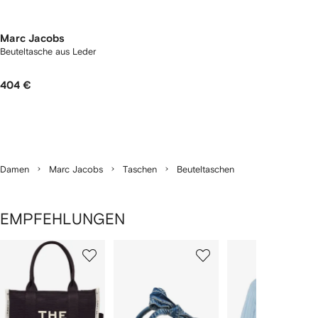
Marc Jacobs
Beuteltasche aus Leder
404 €
Damen
Marc Jacobs
Taschen
Beuteltaschen
EMPFEHLUNGEN
1
2
3
von
von
von
von
2
12
12
12
rtikel(n)
zeigen