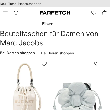
rierefreiheit
Neu |
Trend-Pieces shoppen
eiter zum
auptmenü
RFETCH
Filtern
Beuteltaschen für Damen von
Marc Jacobs
Bei Damen shoppen
Bei Herren shoppen