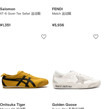
Salomon
FENDI
XT-6 Gore-Tex Safari 运动鞋
Match 运动鞋
¥1,351
¥5,936
Onitsuka Tiger
Golden Goose