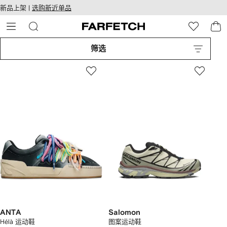
转
ARFETCH
新品上架 |
选购新近单品
至
无障碍网络
主
建设
内
容
筛选
ANTA
Salomon
Hélà 运动鞋
图案运动鞋