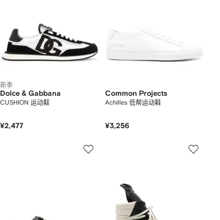
新季
Dolce & Gabbana
Common Projects
CUSHION 运动鞋
Achilles 低帮运动鞋
¥2,477
¥3,256