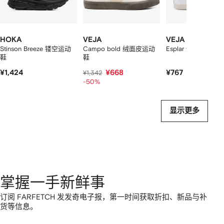
个
HOKA
VEJA
VEJA
Stinson Breeze 镂空运动
Campo bold 绒面皮运动
Esplar 低帮运动鞋
鞋
鞋
¥1,424
¥668
¥767
¥1,342
-50%
显示更多
掌握一手新鲜事
订阅 FARFETCH 发发奇电子报，第一时间获取折扣、新品与补
货等信息。