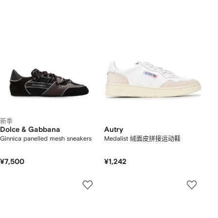
新季
Dolce & Gabbana
Autry
Ginnica panelled mesh sneakers
Medalist 绒面皮拼接运动鞋
¥7,500
¥1,242