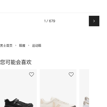
1 / 679
下
一
页
男士首页
鞋履
运动鞋
您可能会喜欢
显
1
2
3
示
/
/
/
2
12
12
12
件
商
品
中
的