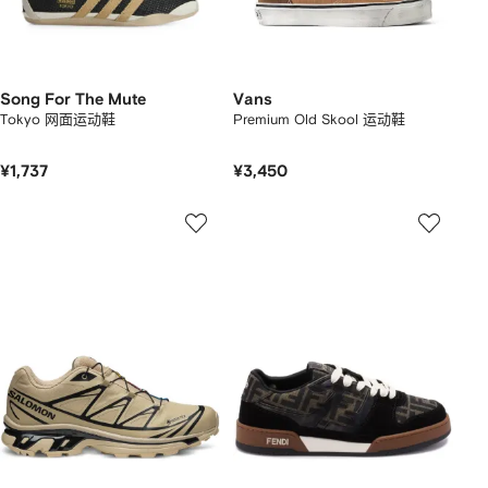
Song For The Mute
Vans
Tokyo 网面运动鞋
Premium Old Skool 运动鞋
¥1,737
¥3,450