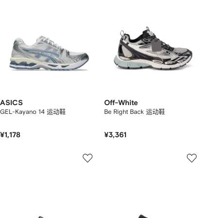
ASICS
Off-White
GEL-Kayano 14 运动鞋
Be Right Back 运动鞋
¥1,178
¥3,361